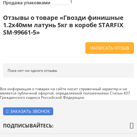
1
Продажа упаковками
Отзывы о товаре «Гвозди финишные
1.2х40мм латунь 5кг в коробе STARFIX
SM-99661-5»
НАПИСАТЬ ОТЗЫВ
Напишите отзыв о товаре или магазине
, чтобы будущие покупатели
не ошиблись в своем выборе.
Пока нет ни одного отзыва.
Сервис
. Как с вами общались менеджеры? Ответили на все вопросы и
помогли выбрать товар?
Вся информация о товарах на сайте носит справочный характер и не
является публичной офертой, определяемой положениями Статьи 437
Доставка
. Как был упакован товар? Доставили ли его вам в
Гражданского кодекса Российской Федерации.
оговоренный срок?
Товар
. Качественный? Какие его плюсы и минусы?
ЗАКАЗАТЬ ЗВОНОК
Правила оформления отзывов
ПОДПИСЫВАЙТЕСЬ: