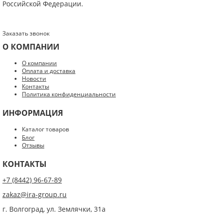
Российской Федерации.
Заказать звонок
О КОМПАНИИ
Введите код с картинки:
*
О компании
Оплата и доставка
Новости
Контакты
Политика конфиденциальности
Я даю согласие на обработку моих персональных данных
ИНФОРМАЦИЯ
ОПУБЛИКОВАТЬ
Каталог товаров
Блог
Нажатием на кнопку «Опубликовать» я даю свое согласие на обработку
Отзывы
персональных данных в соответствии с
указанными условиями
.
КОНТАКТЫ
+7 (8442) 96-67-89
zakaz@ira-group.ru
г. Волгоград, ул. Землячки, 31а