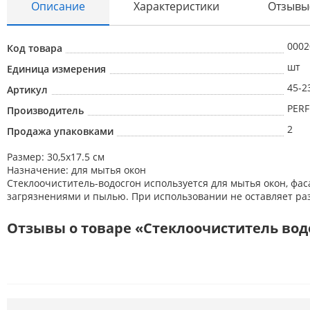
Описание
Характеристики
Отзывы
Абразивные материалы
0002
Код товара
Автоаксессуары и принадлежности
шт
Единица измерения
Инструменты и оборудование
45-2
Артикул
PERF
Электроинструмент
Производитель
2
Продажа упаковками
Клининг
Размер: 30,5х17.5 см
Оборудование
Назначение: для мытья окон
Пневмоинструмент
Стеклоочиститель-водосгон используется для мытья окон, фас
загрязнениями и пылью. При использовании не оставляет раз
Новые товары
Отзывы о товаре «Стеклоочиститель водо
Расходные материалы
Режущий инструмент
Ручной инструмент
Системы хранения