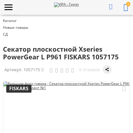
0
Главная
Каталог
Новые товары
СД
Секатор плоскостной Xseries
PowerGear L P961 FISKARS 1057175
Артикул:
1057175
0 отзывов
FISKARS