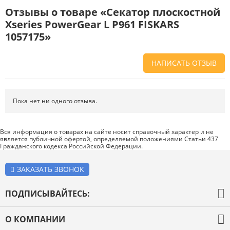
Отзывы о товаре «Секатор плоскостной
Xseries PowerGear L P961 FISKARS
1057175»
НАПИСАТЬ ОТЗЫВ
Напишите отзыв о товаре или магазине
, чтобы будущие покупатели
не ошиблись в своем выборе.
Пока нет ни одного отзыва.
Сервис
. Как с вами общались менеджеры? Ответили на все вопросы и
помогли выбрать товар?
Вся информация о товарах на сайте носит справочный характер и не
является публичной офертой, определяемой положениями Статьи 437
Доставка
. Как был упакован товар? Доставили ли его вам в
Гражданского кодекса Российской Федерации.
оговоренный срок?
Товар
. Качественный? Какие его плюсы и минусы?
ЗАКАЗАТЬ ЗВОНОК
Правила оформления отзывов
ПОДПИСЫВАЙТЕСЬ:
О КОМПАНИИ