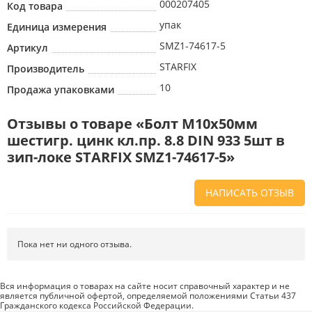
000207405
Код товара
упак
Единица измерения
SMZ1-74617-5
Артикул
STARFIX
Производитель
10
Продажа упаковками
Отзывы о товаре «Болт М10х50мм
шестигр. цинк кл.пр. 8.8 DIN 933 5шт в
зип-локе STARFIX SMZ1-74617-5»
НАПИСАТЬ ОТЗЫВ
Напишите отзыв о товаре или магазине
, чтобы будущие покупатели
не ошиблись в своем выборе.
Пока нет ни одного отзыва.
Сервис
. Как с вами общались менеджеры? Ответили на все вопросы и
помогли выбрать товар?
Вся информация о товарах на сайте носит справочный характер и не
является публичной офертой, определяемой положениями Статьи 437
Доставка
. Как был упакован товар? Доставили ли его вам в
Гражданского кодекса Российской Федерации.
оговоренный срок?