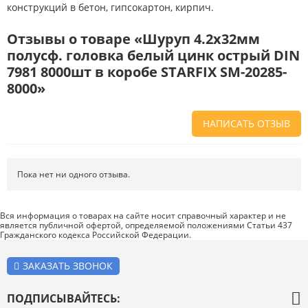
конструкций в бетон, гипсокартон, кирпич.
Отзывы о товаре «Шуруп 4.2х32мм
полусф. головка белый цинк острый DIN
7981 8000шт в коробе STARFIX SM-20285-
8000»
НАПИСАТЬ ОТЗЫВ
Напишите отзыв о товаре или магазине
, чтобы будущие покупатели
не ошиблись в своем выборе.
Пока нет ни одного отзыва.
Сервис
. Как с вами общались менеджеры? Ответили на все вопросы и
помогли выбрать товар?
Вся информация о товарах на сайте носит справочный характер и не
является публичной офертой, определяемой положениями Статьи 437
Доставка
. Как был упакован товар? Доставили ли его вам в
Гражданского кодекса Российской Федерации.
оговоренный срок?
Товар
. Качественный? Какие его плюсы и минусы?
ЗАКАЗАТЬ ЗВОНОК
Правила оформления отзывов
ПОДПИСЫВАЙТЕСЬ: