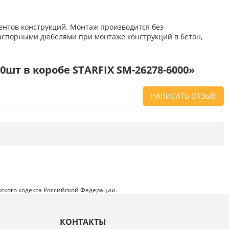
ентов конструкций. Монтаж производится без
распорными дюбелями при монтаже конструкций в бетон,
шт в коробе STARFIX SM-26278-6000»
НАПИСАТЬ ОТЗЫВ
Напишите отзыв о товаре или магазине
,
чтобы будущие покупатели не ошиблись в
своем выборе.
Сервис
. Как с вами общались менеджеры?
Ответили на все вопросы и помогли выбрать
товар?
ского кодекса Российской Федерации.
Доставка
. Как был упакован товар?
Доставили ли его вам в оговоренный срок?
КОНТАКТЫ
Товар
. Качественный? Какие его плюсы и
минусы?