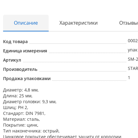
Описание
Характеристики
Отзывы
0002
Код товара
упак
Единица измерения
Абразивные материалы
SM-2
Артикул
Автоаксессуары и принадлежности
STAR
Производитель
Инструменты и оборудование
1
Продажа упаковками
Электроинструмент
Диаметр: 4,8 мм,
Длина: 25 мм,
Клининг
Диаметр головки: 9,3 мм,
Шлиц: РН 2,
Оборудование
Стандарт: DIN 7981,
Материал: сталь,
Пневмоинструмент
Покрытие: цинк,
Тип наконечника: острый,
Новые товары
Цинковое покрытие обеспечивает защиту от коррозии