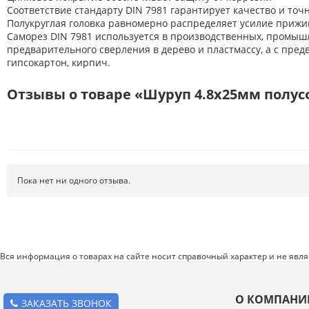
Расходные материалы
Соответствие стандарту DIN 7981 гарантирует качество и точ
Полукруглая головка равномерно распределяет усилие прижи
Режущий инструмент
Саморез DIN 7981 используется в производственных, промыш
предварительного сверления в дерево и пластмассу, а с пре
Ручной инструмент
гипсокартон, кирпич.
Системы хранения
Отзывы о товаре «Шуруп 4.8х25мм полусф.
Спецодежда и СИЗ
Хиты продаж
Пока нет ни одного отзыва.
Вся информация о товарах на сайте носит справочный характер и не явл
О КОМПАНИ
ЗАКАЗАТЬ ЗВОНОК