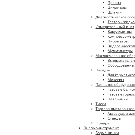
Прессы
Цилиндры
Шланги
Диагностическое обо
Тестеры жидко
Измерительный инст
Вакуумметры
Компрессомет
Пирометры
Видеоэндоско
Мультиметры
Маслосмазочное обо
Вспомогательн
Оборудование 
Насадки
Для герметико
Миксеры
Паяльное оборудова
Газовые балло
Газовые горел
Паяльники
Тиски
Торгово-выставочное
Аксессуары дл
Стенды
Фонари
Пневмоинструмент
Бормашинки