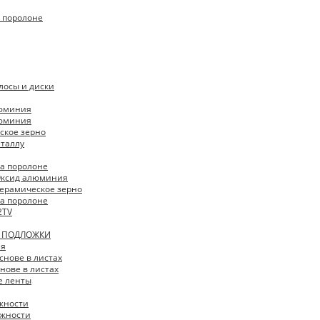
 поролоне
лосы и диски
люминия
люминия
ское зерно
еталлу
 на поролоне
 Оксид алюминия
 Керамическое зерно
 на поролоне
2TV
И ПОДЛОЖКИ
ая
снове в листах
нове в листах
 ленты
жности
жности