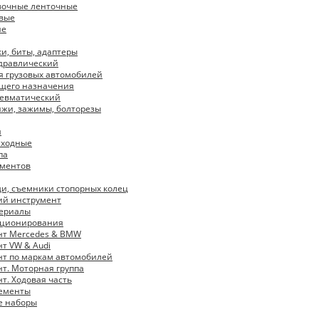
вочные ленточные
вые
ие
ки, биты, адаптеры
дравлический
я грузовых автомобилей
щего назначения
невматический
ижи, зажимы, болторезы
я
сходные
па
ументов
щи, съемники стопорных колец
ий инструмент
териалы
иционирования
нт Mercedes & BMW
т VW & Audi
т по маркам автомобилей
т. Моторная группа
т. Ходовая часть
жементы
е наборы