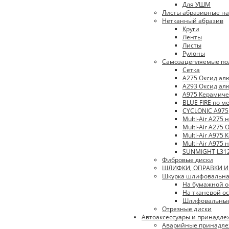
Для УШМ
Листы абразивные на
Нетканный абразив
Круги
Ленты
Листы
Рулоны
Самозацепляемые по
Сетка
A275 Оксид а
A293 Оксид а
A975 Керамиче
BLUE FIRE по м
CYCLONIC A975
Multi-Air A275
Multi-Air A275
Multi-Air A975
Multi-Air A975
SUNMIGHT L31
Фибровые диски
ШЛИФКИ, ОПРАВКИ 
Шкурка шлифовальн
На бумажной о
На тканевой ос
Шлифовальные
Отрезные диски
Автоаксессуары и принадле
Аварийные принадле