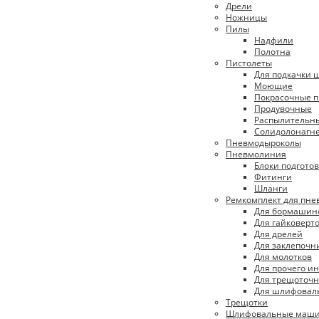
Дрели
Ножницы
Пилы
Надфили
Полотна
Пистолеты
Для подкачки 
Моющие
Покрасочные п
Продувочные
Распылительн
Солидолонагн
Пневмодыроколы
Пневмолиния
Блоки подготов
Фитинги
Шланги
Ремкомплект для пн
Для бормашин
Для гайковерт
Для дрелей
Для заклепочн
Для молотков
Для прочего и
Для трещоточн
Для шлифовал
Трещотки
Шлифовальные маш