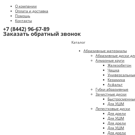
О компании
Оплата и доставка
Помощь
Контакты
+7 (8442) 96-67-89
Заказать обратный звонок
Каталог
Абразивные материалы
Абразивные диски дл
Алмазные круги
Железобетон
Чашка
Универсальны
Керамика
Асфальт
Губки абразивные
Зачистные диски
Быстросменны
Для УШМ
Лепестковые диски
Для дрели
Для УШМ
Для дрели
Для УШМ
Для дрели