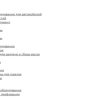
рудование для автомобилей
стей
румент
ры
пы
рудование
ое
для раздачи и сбора масла
в
ние
ны для горелок
ки
 оборудование
я перфорации