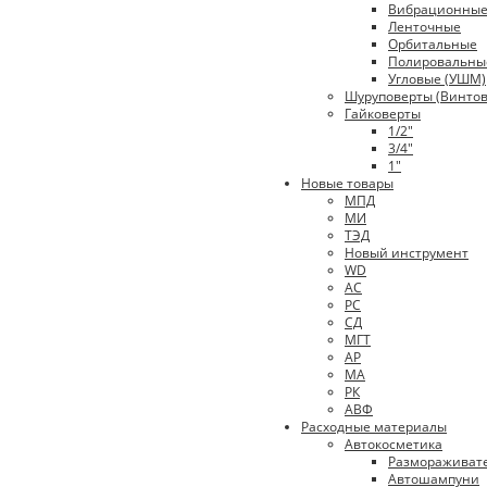
Вибрационны
Ленточные
Орбитальные
Полировальны
Угловые (УШМ)
Шуруповерты (Винтов
Гайковерты
1/2"
3/4"
1"
Новые товары
МПД
МИ
ТЭД
Новый инструмент
WD
АС
РС
СД
МГТ
АР
МА
РК
АВФ
Расходные материалы
Автокосметика
Размораживат
Автошампуни