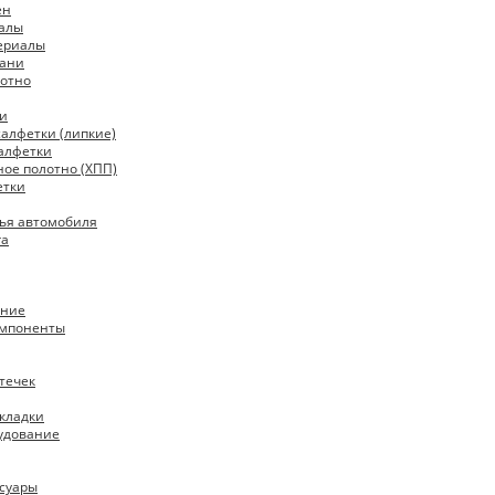
ен
алы
ериалы
кани
отно
ки
алфетки (липкие)
алфетки
ое полотно (ХПП)
етки
ья автомобиля
га
ание
омпоненты
течек
кладки
удование
ссуары