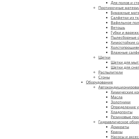
Для полов и ст
Протирочные матери
Бумажные мат
Салфетки из т
Вафельное пол
Ветошь
Губки и вареж
Пылесборные с
Химостойкие с
Холстопрошивн
Влажные салф
Щетки
Щетки для мыт
Щетки для сне
Распылители
Сгоны
Оборудование
Автокондициониров
Химические к
Масла
Золотники
Определение у
Хладогенты
Резиновые про
Гидравлическое обор
Домкраты
Краны
Насосы и аксе