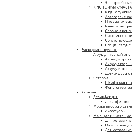
Электрооборуд
KING TONY/М7/МАСТА
King Tony обща
Автосервисное
Пневматическ
Ручной инстру
Сервис и ремо
Системы хран
Сопутствующи
Специнструме
Электроинструмент
Аккумуляторный инс
Аккумулятрон
Аккумуляторны
Аккумуляторны
Дрели-шурупо
Сетевой
Шлифовальны
Фены строите
Клининг
Дезинфекция
Дезинфекцион
Мойка высокого давл
Аксессуары
Моющие и чистящие 
Для металличе
Очистители дл
Для металличе