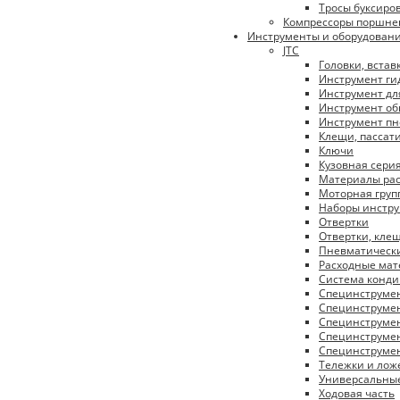
Тросы буксиро
Компрессоры поршне
Инструменты и оборудован
JTC
Головки, встав
Инструмент ги
Инструмент дл
Инструмент об
Инструмент п
Клещи, пассат
Ключи
Кузовная сери
Материалы ра
Моторная груп
Наборы инстр
Отвертки
Отвертки, кле
Пневматическ
Расходные ма
Система конд
Специнструме
Специнструмен
Специнструмен
Специнструмен
Специнструмен
Тележки и ло
Универсальны
Ходовая часть