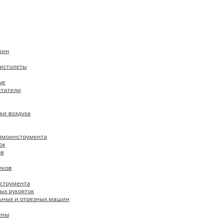
шин
истолеты
ые
етатели
ки воздуха
евмоинструмента
ок
ов
иков
нструмента
ых рукояток
ьных и отрезных машин
ины