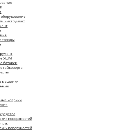
ование
К
я
 оборудование
ий инструмент
мент
нт
ения
е товары
нт
трумент
ые УШМ
е батареи
е гайковерты
верты
е машинки
льные
ные коврики
ения
средства
ских поверхностей
я рук
ских поверхностей