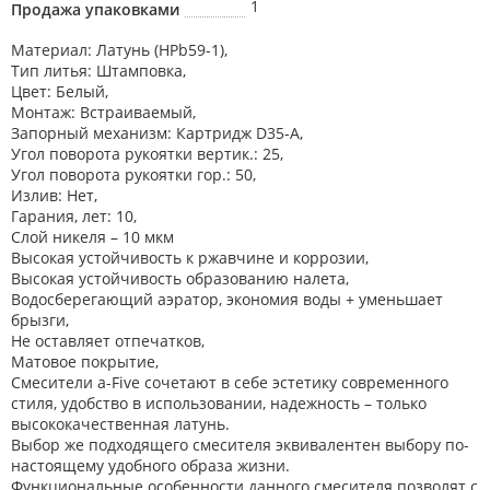
1
Продажа упаковками
Материал: Латунь (HPb59-1),
Тип литья: Штамповка,
Цвет: Белый,
Монтаж: Встраиваемый,
Запорный механизм: Картридж D35-A,
Угол поворота рукоятки вертик.: 25,
Угол поворота рукоятки гор.: 50,
Излив: Нет,
Гарания, лет: 10,
Слой никеля – 10 мкм
Высокая устойчивость к ржавчине и коррозии,
Высокая устойчивость образованию налета,
Водосберегающий аэратор, экономия воды + уменьшает
брызги,
Не оставляет отпечатков,
Матовое покрытие,
Смесители a-Five сочетают в себе эстетику современного
стиля, удобство в использовании, надежность – только
высококачественная латунь.
Выбор же подходящего смесителя эквивалентен выбору по-
настоящему удобного образа жизни.
Функциональные особенности данного смесителя позволят с