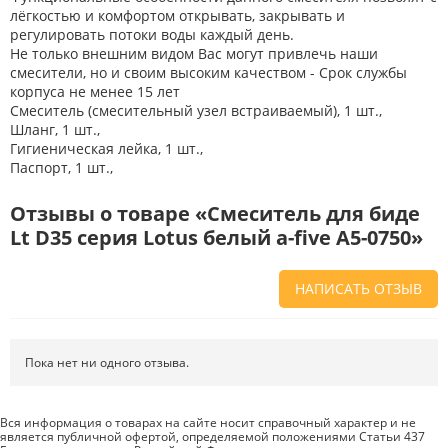
лёгкостью и комфортом открывать, закрывать и
регулировать потоки воды каждый день.
Не только внешним видом Вас могут привлечь наши
смесители, но и своим высоким качеством - Срок службы
корпуса не менее 15 лет
Смеситель (смесительный узел встраиваемый), 1 шт.,
Шланг, 1 шт.,
Гигиеническая лейка, 1 шт.,
Паспорт, 1 шт.,
Отзывы о товаре «Смеситель для биде
Lt D35 серия Lotus белый a-five A5-0750»
НАПИСАТЬ ОТЗЫВ
Напишите отзыв о товаре или магазине
, чтобы будущие покупатели
не ошиблись в своем выборе.
Пока нет ни одного отзыва.
Сервис
. Как с вами общались менеджеры? Ответили на все вопросы и
помогли выбрать товар?
Вся информация о товарах на сайте носит справочный характер и не
является публичной офертой, определяемой положениями Статьи 437
Доставка
. Как был упакован товар? Доставили ли его вам в