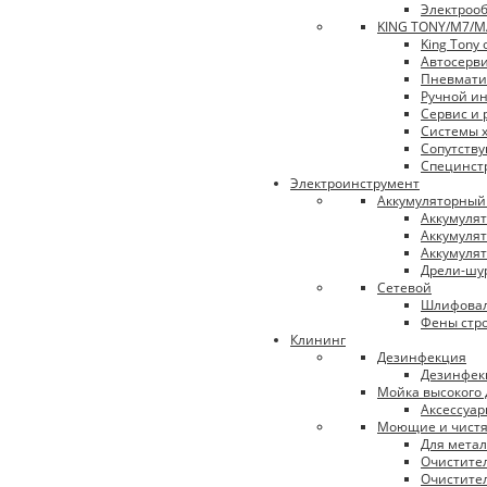
Электроо
KING TONY/М7/
King Tony
Автосерв
Пневмати
Ручной и
Сервис и 
Системы 
Сопутств
Специнст
Электроинструмент
Аккумуляторный
Аккумуля
Аккумуля
Аккумуля
Дрели-шу
Сетевой
Шлифова
Фены стр
Клининг
Дезинфекция
Дезинфек
Мойка высокого
Аксессуа
Моющие и чистя
Для метал
Очистител
Очистител