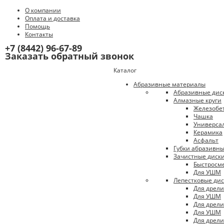
О компании
Оплата и доставка
Помощь
Контакты
+7 (8442) 96-67-89
Заказать обратный звонок
Каталог
Абразивные материалы
Абразивные дис
Алмазные круги
Железобе
Чашка
Универса
Керамика
Асфальт
Губки абразивн
Зачистные диск
Быстросм
Для УШМ
Лепестковые ди
Для дрели
Для УШМ
Для дрели
Для УШМ
Для дрели