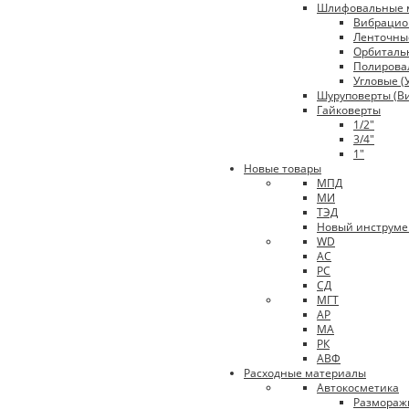
Шлифовальные
Вибраци
Ленточны
Орбиталь
Полирова
Угловые 
Шуруповерты (В
Гайковерты
1/2"
3/4"
1"
Новые товары
МПД
МИ
ТЭД
Новый инструме
WD
АС
РС
СД
МГТ
АР
МА
РК
АВФ
Расходные материалы
Автокосметика
Размораж