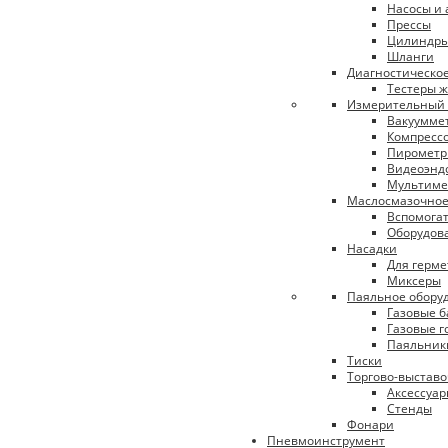
Насосы и 
Прессы
Цилиндр
Шланги
Диагностическо
Тестеры 
Измерительный 
Вакуумме
Компресс
Пиромет
Видеоэнд
Мультиме
Маслосмазочное
Вспомога
Оборудова
Насадки
Для герме
Миксеры
Паяльное обору
Газовые б
Газовые г
Паяльник
Тиски
Торгово-выстав
Аксессуа
Стенды
Фонари
Пневмоинструмент