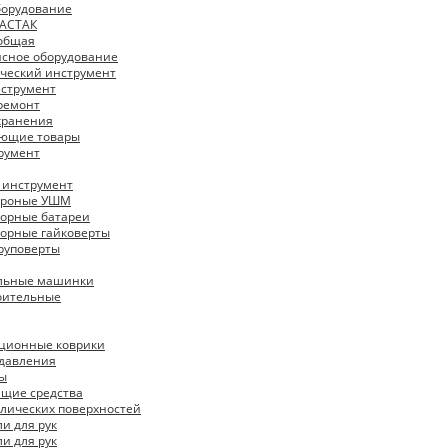
борудование
МАСТАК
 общая
исное оборудование
ческий инструмент
нструмент
ремонт
хранения
ующие товары
румент
 инструмент
троные УШМ
торные батареи
торные гайковерты
руповерты
льные машинки
оительные
ционные коврики
 давления
ры
щие средства
лических поверхностей
и для рук
и для рук