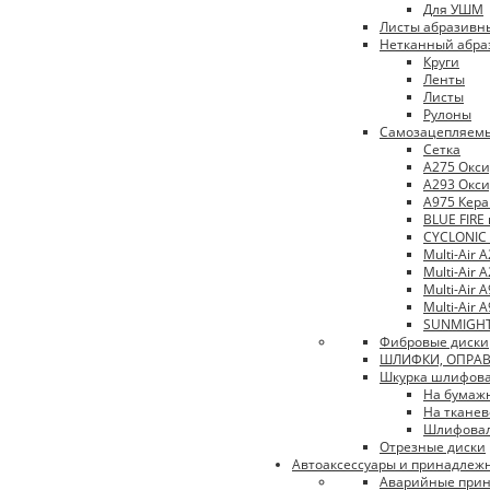
Для УШМ
Листы абразивн
Нетканный абра
Круги
Ленты
Листы
Рулоны
Самозацепляемы
Сетка
A275 Окс
A293 Окс
A975 Кера
BLUE FIRE
CYCLONIC
Multi-Air 
Multi-Air
Multi-Air
Multi-Air 
SUNMIGHT
Фибровые диски
ШЛИФКИ, ОПРАВ
Шкурка шлифов
На бумажн
На тканев
Шлифовал
Отрезные диски
Автоаксессуары и принадлеж
Аварийные при