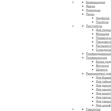
Бормашинки
Дрели
Ножницы
Пилы
Надфили
Полотна
Пистолеты
Для подк
Моющие
Покрасоч
Продувоч
Распылит
Солидоло
Пневмодырокол
Пневмолиния
Блоки под
Фитинги
Шланги
Ремкомплект дл
Для борм
Для гайко
Для дрел
Для закле
Для молот
Для проче
Для трещо
Для шлиф
Трещотки