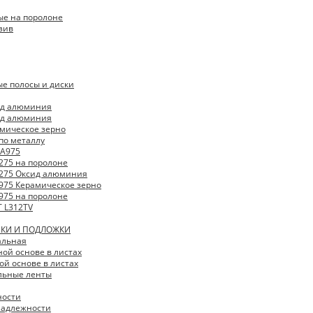
ые на поролоне
зив
е полосы и диски
ид алюминия
ид алюминия
мическое зерно
 по металлу
 A975
A275 на поролоне
 A275 Оксид алюминия
 A975 Керамическое зерно
A975 на поролоне
 L312TV
КИ И ПОДЛОЖКИ
альная
ой основе в листах
ой основе в листах
ьные ленты
ности
надлежности