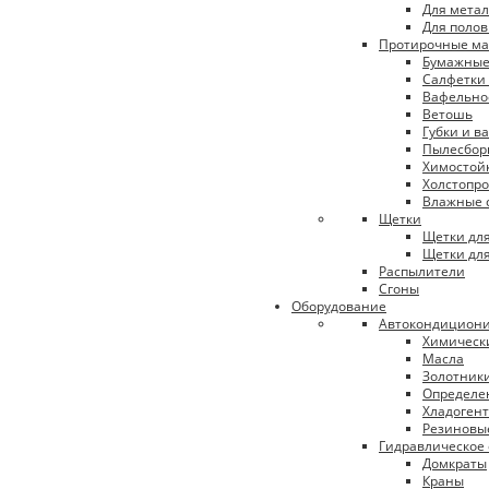
Для метал
Для полов
Протирочные м
Бумажные
Салфетки 
Вафельно
Ветошь
Губки и в
Пылесборн
Химостой
Холстопр
Влажные 
Щетки
Щетки дл
Щетки для
Распылители
Сгоны
Оборудование
Автокондицион
Химическ
Масла
Золотник
Определе
Хладоген
Резиновы
Гидравлическое
Домкраты
Краны