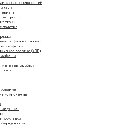
лических поверхностей
 и стен
атериалы
 материалы
из ткани
е полотно
арежки
ые салфетки (липкие)
кие салфетки
ошивное полотно (ХПП)
салфетки
я мытья автомобиля
 снега
ирование
ие компоненты
и
ние утечек
ты
е прокладки
 оборудование