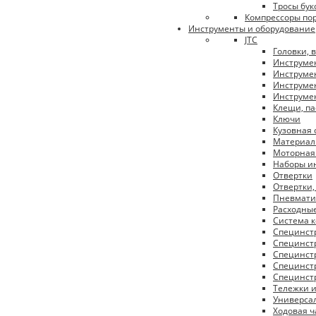
Тросы бу
Компрессоры п
Инструменты и оборудование
JTC
Головки, 
Инструме
Инструмен
Инструме
Инструме
Клещи, па
Ключи
Кузовная 
Материал
Моторная
Наборы и
Отвертки
Отвертки,
Пневмати
Расходны
Система 
Специнст
Специнстр
Специнст
Специнстр
Специнстр
Тележки 
Универса
Ходовая ч