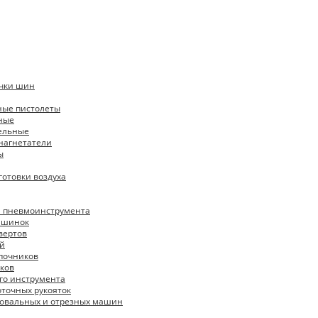
ачки шин
ные пистолеты
ные
ельные
нагнетатели
ы
готовки воздуха
я пневмоинструмента
ашинок
вертов
ей
почников
ков
го инструмента
точных рукояток
овальных и отрезных машин