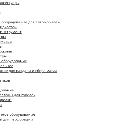
аксессуары
ы
е оборудование для автомобилей
жидкостей
инструмент
тры
ометры
ры
оскопы
тры
 оборудование
тельное
ние для раздачи и сбора масла
тиков
дование
аллоны для горелок
орелки
и
очное оборудование
ры для перфорации