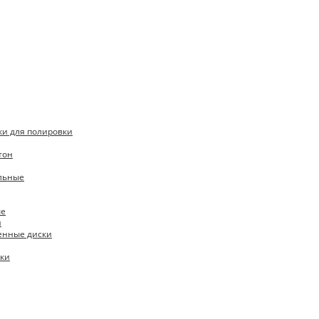
ки для полировки
тон
льные
ые
и
енные диски
ски