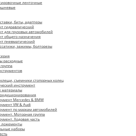
ксировочные ленточные
оршневые
вставки, биты, адаптеры
нт гидравлический
т для грузовых автомобилей
нт общего назначения
нт пневматический
ссатижи, зажимы, болторезы
серия
ы расходные
 группа
нструментов
 клещи, съемники стопорных колец
ческий инструмент
е материалы
кондиционирования
румент Mercedes & BMW
умент VW & Audi
румент по маркам автомобилей
умент. Моторная группа
умент. Ходовая часть
и ложементы
льные наборы
асть