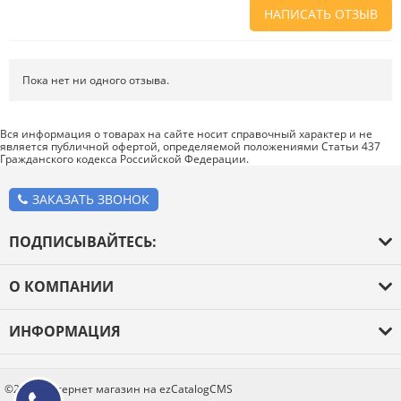
НАПИСАТЬ ОТЗЫВ
Напишите отзыв о товаре или магазине
, чтобы будущие покупатели
не ошиблись в своем выборе.
Пока нет ни одного отзыва.
Сервис
. Как с вами общались менеджеры? Ответили на все вопросы и
помогли выбрать товар?
Вся информация о товарах на сайте носит справочный характер и не
является публичной офертой, определяемой положениями Статьи 437
Доставка
. Как был упакован товар? Доставили ли его вам в
Гражданского кодекса Российской Федерации.
оговоренный срок?
Товар
. Качественный? Какие его плюсы и минусы?
ЗАКАЗАТЬ ЗВОНОК
Правила оформления отзывов
ПОДПИСЫВАЙТЕСЬ:
О КОМПАНИИ
О компании
ИНФОРМАЦИЯ
Оплата и доставка
Каталог товаров
Новости
Блог
©2026 Интернет магазин на ezCatalogCMS