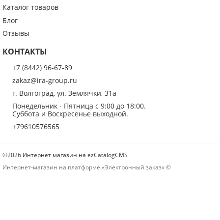
ОПУБЛИКОВАТЬ
Каталог товаров
Блог
Нажатием на кнопку «Опубликовать» я даю свое согласие на обработку
персональных данных в соответствии с
указанными условиями
.
Отзывы
КОНТАКТЫ
+7 (8442) 96-67-89
zakaz@ira-group.ru
г. Волгоград, ул. Землячки, 31а
Понедельник - Пятница с 9:00 до 18:00.
Суббота и Воскресенье выходной.
+79610576565
©2026 Интернет магазин на ezCatalogCMS
Интернет-магазин на платформе «Электронный заказ» ©