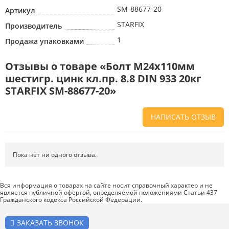
SM-88677-20
Артикул
STARFIX
Производитель
1
Продажа упаковками
Отзывы о товаре «Болт М24х110мм
шестигр. цинк кл.пр. 8.8 DIN 933 20кг
STARFIX SM-88677-20»
НАПИСАТЬ ОТЗЫВ
Напишите отзыв о товаре или магазине
, чтобы будущие покупатели
не ошиблись в своем выборе.
Пока нет ни одного отзыва.
Сервис
. Как с вами общались менеджеры? Ответили на все вопросы и
помогли выбрать товар?
Вся информация о товарах на сайте носит справочный характер и не
является публичной офертой, определяемой положениями Статьи 437
Доставка
. Как был упакован товар? Доставили ли его вам в
Гражданского кодекса Российской Федерации.
оговоренный срок?
Товар
. Качественный? Какие его плюсы и минусы?
ЗАКАЗАТЬ ЗВОНОК