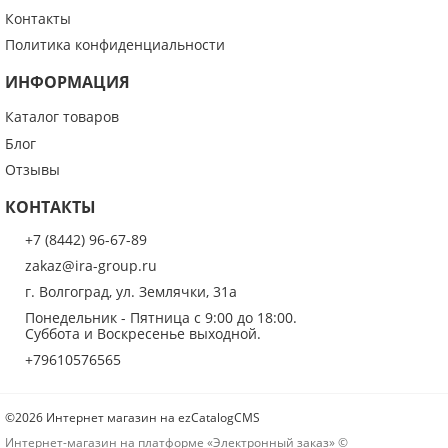
Контакты
Политика конфиденциальности
Я даю согласие на обработку моих персональных данных
ИНФОРМАЦИЯ
ОПУБЛИКОВАТЬ
Каталог товаров
Блог
Нажатием на кнопку «Опубликовать» я даю свое согласие на обработку
персональных данных в соответствии с
указанными условиями
.
Отзывы
КОНТАКТЫ
+7 (8442) 96-67-89
zakaz@ira-group.ru
г. Волгоград, ул. Землячки, 31а
Понедельник - Пятница с 9:00 до 18:00.
Суббота и Воскресенье выходной.
+79610576565
©2026 Интернет магазин на ezCatalogCMS
Интернет-магазин на платформе «Электронный заказ» ©