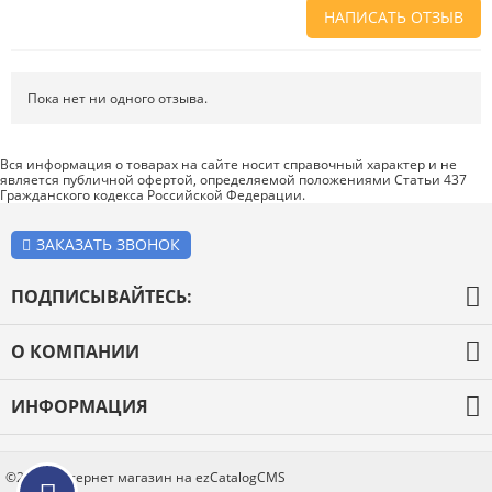
НАПИСАТЬ ОТЗЫВ
Напишите отзыв о товаре или магазине
, чтобы будущие покупатели
не ошиблись в своем выборе.
Пока нет ни одного отзыва.
Сервис
. Как с вами общались менеджеры? Ответили на все вопросы и
помогли выбрать товар?
Вся информация о товарах на сайте носит справочный характер и не
является публичной офертой, определяемой положениями Статьи 437
Доставка
. Как был упакован товар? Доставили ли его вам в
Гражданского кодекса Российской Федерации.
оговоренный срок?
Товар
. Качественный? Какие его плюсы и минусы?
ЗАКАЗАТЬ ЗВОНОК
Правила оформления отзывов
ПОДПИСЫВАЙТЕСЬ:
О КОМПАНИИ
О компании
ИНФОРМАЦИЯ
Оплата и доставка
Каталог товаров
Новости
Блог
©2026 Интернет магазин на ezCatalogCMS