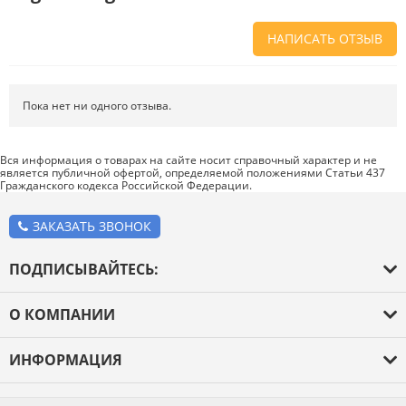
НАПИСАТЬ ОТЗЫВ
Напишите отзыв о товаре или магазине
, чтобы будущие покупатели
не ошиблись в своем выборе.
Пока нет ни одного отзыва.
Сервис
. Как с вами общались менеджеры? Ответили на все вопросы и
помогли выбрать товар?
Вся информация о товарах на сайте носит справочный характер и не
является публичной офертой, определяемой положениями Статьи 437
Доставка
. Как был упакован товар? Доставили ли его вам в
Гражданского кодекса Российской Федерации.
оговоренный срок?
Товар
. Качественный? Какие его плюсы и минусы?
ЗАКАЗАТЬ ЗВОНОК
Правила оформления отзывов
ПОДПИСЫВАЙТЕСЬ:
О КОМПАНИИ
О компании
ИНФОРМАЦИЯ
Оплата и доставка
Каталог товаров
Новости