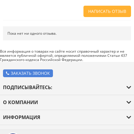
НАПИСАТЬ ОТЗЫВ
Напишите отзыв о товаре или магазине
, чтобы будущие покупатели
не ошиблись в своем выборе.
Пока нет ни одного отзыва.
Сервис
. Как с вами общались менеджеры? Ответили на все вопросы и
помогли выбрать товар?
Вся информация о товарах на сайте носит справочный характер и не
является публичной офертой, определяемой положениями Статьи 437
Доставка
. Как был упакован товар? Доставили ли его вам в
Гражданского кодекса Российской Федерации.
оговоренный срок?
Товар
. Качественный? Какие его плюсы и минусы?
ЗАКАЗАТЬ ЗВОНОК
Правила оформления отзывов
ПОДПИСЫВАЙТЕСЬ:
О КОМПАНИИ
О компании
ИНФОРМАЦИЯ
Оплата и доставка
Каталог товаров
Новости