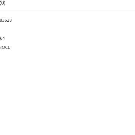
(0)
83628
64
NOCE