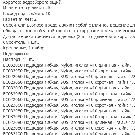
Аэратор: водосберегающий,
Абразивные материалы
Излив: трехрежимный ,
Расход воды, л/мин: 10,
Автоаксессуары и принадлежности
Гарантия, лет: 2,
Смесители Econoce представляют собой отличное решение для
Инструменты и оборудование
обладают высокой устойчивостью к коррозии и механическим 
Электроинструмент
Для установки требуется подводка (2 шт.) с длинной и коротко
Смеситель, 1 шт.,
Клининг
Крепление, 1 набор,
Подводки нет,
Оборудование
Паспорт, 1 шт.,
EC032050 Подводка гибкая, Nylon, иголка м10 длинная - гайка 
Пневмоинструмент
EC033050 Подводка гибкая, Nylon, иголка м10 короткая - гайка
EC022050 Подводка гибкая, SUS, иголка м10 длинная - гайка 1/
Новые товары
EC023050 Подводка гибкая, SUS, иголка м10 короткая - гайка 1
EC032060 Подводка гибкая, Nylon, иголка м10 длинная - гайка 
Расходные материалы
EC033060 Подводка гибкая, Nylon, иголка м10 короткая - гайка
Режущий инструмент
EC022060 Подводка гибкая, SUS, иголка м10 длинная - гайка 1/
EC023060 Подводка гибкая, SUS, иголка м10 короткая - гайка 1
Ручной инструмент
EC032080 Подводка гибкая, Nylon, иголка м10 длинная - гайка 
EC033080 Подводка гибкая, Nylon, иголка м10 короткая - гайка
Системы хранения
EC022080 Подводка гибкая, SUS, иголка м10 длинная - гайка 1/
EC023080 Подводка гибкая, SUS, иголка м10 короткая - гайка 1
Спецодежда и СИЗ
EC032100 Подводка гибкая, Nylon, иголка м10 длинная - гайка 