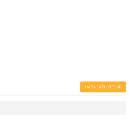
НАПИСАТЬ ОТЗЫВ
Напишите отзыв о товаре или магазине
,
чтобы будущие покупатели не ошиблись в
своем выборе.
Сервис
. Как с вами общались менеджеры?