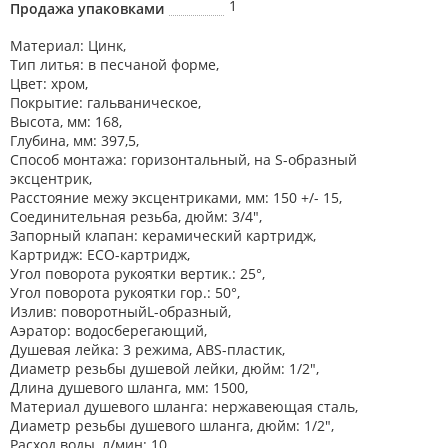
1
Продажа упаковками
Материал: Цинк,
Тип литья: в песчаной форме,
Цвет: хром,
Покрытие: гальваническое,
Высота, мм: 168,
Глубина, мм: 397,5,
Способ монтажа: горизонтальный, на S-образный
эксцентрик,
Расстояние межу эксцентриками, мм: 150 +/- 15,
Соединительная резьба, дюйм: 3/4",
Запорный клапан: керамический картридж,
Картридж: ECO-картридж,
Угол поворота рукоятки вертик.: 25°,
Угол поворота рукоятки гор.: 50°,
Излив: поворотныйL-образный,
Аэратор: водосберегающий,
Душевая лейка: 3 режима, ABS-пластик,
Диаметр резьбы душевой лейки, дюйм: 1/2",
Длина душевого шланга, мм: 1500,
Материал душевого шланга: нержавеющая сталь,
Диаметр резьбы душевого шланга, дюйм: 1/2",
Расход воды, л/мин: 10,