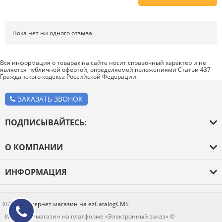
Напишите отзыв о товаре или магазине
, чтобы будущие покупатели
не ошиблись в своем выборе.
Пока нет ни одного отзыва.
Сервис
. Как с вами общались менеджеры? Ответили на все вопросы и
помогли выбрать товар?
Вся информация о товарах на сайте носит справочный характер и не
является публичной офертой, определяемой положениями Статьи 437
Доставка
. Как был упакован товар? Доставили ли его вам в
Гражданского кодекса Российской Федерации.
оговоренный срок?
Товар
. Качественный? Какие его плюсы и минусы?
ЗАКАЗАТЬ ЗВОНОК
Правила оформления отзывов
ПОДПИСЫВАЙТЕСЬ:
О КОМПАНИИ
О компании
ИНФОРМАЦИЯ
Оплата и доставка
Каталог товаров
Новости
Блог
©2026 Интернет магазин на ezCatalogCMS
Контакты
Интернет-магазин на платформе «Электронный заказ» ©
Отзывы