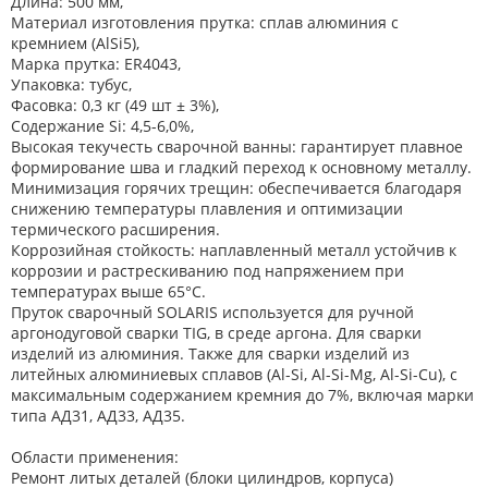
Длина: 500 мм,
Материал изготовления прутка: сплав алюминия с
кремнием (AlSi5),
Марка прутка: ER4043,
Упаковка: тубус,
Фасовка: 0,3 кг (49 шт ± 3%),
Содержание Si: 4,5-6,0%,
Высокая текучесть сварочной ванны: гарантирует плавное
формирование шва и гладкий переход к основному металлу.
Минимизация горячих трещин: обеспечивается благодаря
снижению температуры плавления и оптимизации
термического расширения.
Коррозийная стойкость: наплавленный металл устойчив к
коррозии и растрескиванию под напряжением при
температурах выше 65°C.
Пруток сварочный SOLARIS используется для ручной
аргонодуговой сварки TIG, в среде аргона. Для сварки
изделий из алюминия. Также для сварки изделий из
литейных алюминиевых сплавов (Al-Si, Al-Si-Mg, Al-Si-Cu), с
максимальным содержанием кремния до 7%, включая марки
типа АД31, АД33, АД35.
Области применения:
Ремонт литых деталей (блоки цилиндров, корпуса)