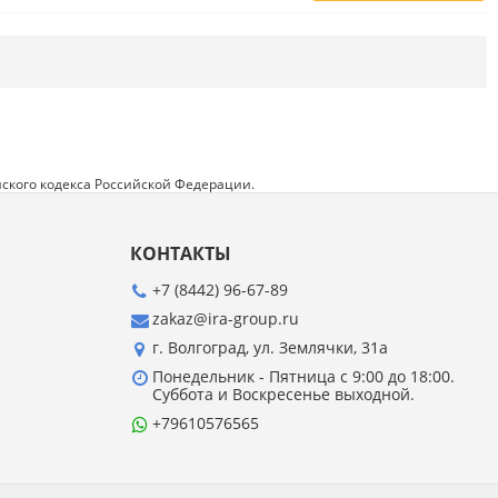
Напишите отзыв о товаре или магазине
,
чтобы будущие покупатели не ошиблись в
своем выборе.
Сервис
. Как с вами общались менеджеры?
Ответили на все вопросы и помогли выбрать
товар?
ского кодекса Российской Федерации.
Доставка
. Как был упакован товар?
Доставили ли его вам в оговоренный срок?
КОНТАКТЫ
Товар
. Качественный? Какие его плюсы и
минусы?
+7 (8442) 96-67-89
zakaz@ira-group.ru
Правила оформления отзывов
г. Волгоград, ул. Землячки, 31а
Понедельник - Пятница с 9:00 до 18:00.
Суббота и Воскресенье выходной.
+79610576565