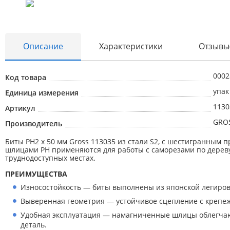
Описание
Характеристики
Отзывы
0002
Код товара
упак
Единица измерения
1130
Артикул
GRO
Производитель
Биты PH2 х 50 мм Gross 113035 из стали S2, с шестигранным
шлицами PH применяются для работы с саморезами по дереву
Абразивные материалы
труднодоступных местах.
Автоаксессуары и принадлежности
ПРЕИМУЩЕСТВА
Износостойкость — биты выполнены из японской легиров
Инструменты и оборудование
Выверенная геометрия — устойчивое сцепление с крепеж
Электроинструмент
Удобная эксплуатация — намагниченные шлицы облегчаю
деталь.
Клининг