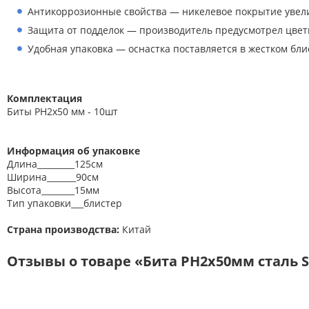
Антикоррозионные свойства — никелевое покрытие увели
Оборудование
Защита от подделок — производитель предусмотрел цветно
Пневмоинструмент
Удобная упаковка — оснастка поставляется в жестком блис
Новые товары
Расходные материалы
Комплектация
Биты PH2х50 мм - 10шт
Режущий инструмент
Ручной инструмент
Информация об упаковке
Длина_________125см
Системы хранения
Ширина_______90см
Спецодежда и СИЗ
Высота________15мм
Тип упаковки___блистер
Хиты продаж
Страна производства:
Китай
Отзывы о товаре «Бита PH2х50мм сталь S2