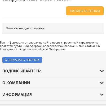
НАПИСАТЬ ОТЗЫВ
Напишите отзыв о товаре или магазине
, чтобы будущие покупатели
не ошиблись в своем выборе.
Пока нет ни одного отзыва.
Сервис
. Как с вами общались менеджеры? Ответили на все вопросы и
помогли выбрать товар?
Вся информация о товарах на сайте носит справочный характер и не
является публичной офертой, определяемой положениями Статьи 437
Доставка
. Как был упакован товар? Доставили ли его вам в
Гражданского кодекса Российской Федерации.
оговоренный срок?
Товар
. Качественный? Какие его плюсы и минусы?
ЗАКАЗАТЬ ЗВОНОК
Правила оформления отзывов
ПОДПИСЫВАЙТЕСЬ:
О КОМПАНИИ
О компании
ИНФОРМАЦИЯ
Оплата и доставка
Каталог товаров