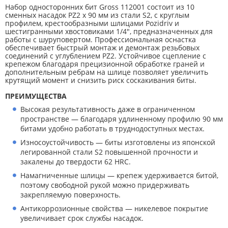
Набор односторонних бит Gross 112001 состоит из 10
сменных насадок PZ2 x 90 мм из стали S2, с круглым
профилем, крестообразными шлицами Pozidriv и
шестигранными хвостовиками 1/4″, предназначенных для
работы с шуруповертом. Профессиональная оснастка
обеспечивает быстрый монтаж и демонтаж резьбовых
соединений с углублением PZ2. Устойчивое сцепление с
крепежом благодаря прецизионной обработке граней и
дополнительным ребрам на шлице позволяет увеличить
крутящий момент и снизить риск соскакивания биты.
ПРЕИМУЩЕСТВА
Высокая результативность даже в ограниченном
пространстве — благодаря удлиненному профилю 90 мм
битами удобно работать в труднодоступных местах.
Износоустойчивость — биты изготовлены из японской
легированной стали S2 повышенной прочности и
закалены до твердости 62 HRC.
Намагниченные шлицы — крепеж удерживается битой,
поэтому свободной рукой можно придерживать
закрепляемую поверхность.
Антикоррозионные свойства — никелевое покрытие
увеличивает срок службы насадок.