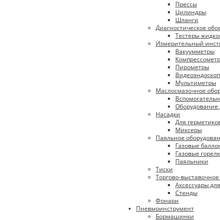
Прессы
Цилиндры
Шланги
Диагностическое обо
Тестеры жидко
Измерительный инст
Вакуумметры
Компрессомет
Пирометры
Видеоэндоско
Мультиметры
Маслосмазочное обо
Вспомогательн
Оборудование 
Насадки
Для герметико
Миксеры
Паяльное оборудова
Газовые балло
Газовые горел
Паяльники
Тиски
Торгово-выставочное
Аксессуары дл
Стенды
Фонари
Пневмоинструмент
Бормашинки