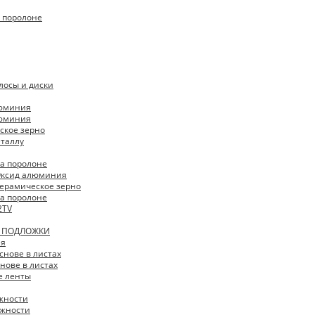
 поролоне
лосы и диски
люминия
люминия
ское зерно
еталлу
 на поролоне
 Оксид алюминия
 Керамическое зерно
 на поролоне
2TV
И ПОДЛОЖКИ
ая
снове в листах
нове в листах
 ленты
жности
жности