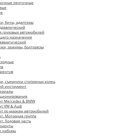
вочные ленточные
вые
ие
ки, биты, адаптеры
дравлический
я грузовых автомобилей
щего назначения
невматический
ижи, зажимы, болторезы
я
сходные
па
ументов
щи, съемники стопорных колец
ий инструмент
териалы
иционирования
нт Mercedes & BMW
т VW & Audi
т по маркам автомобилей
т. Моторная группа
т. Ходовая часть
жементы
е наборы