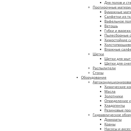
Для полов и ст
Протирочные матери
Бумажные мат
Салфетки из т
Вафельное пол
Ветошь
Губки и вареж
Пылесборные с
Химостойкие с
Холстопрошивн
Влажные салф
Щетки
Щетки для мыт
Щетки для сне
Распылители
Сгоны
Оборудование
Автокондициониров
Химические к
Масла
Золотники
Определение у
Хладогенты
Резиновые про
Гидравлическое обор
Домкраты
Краны
Насосы и аксе