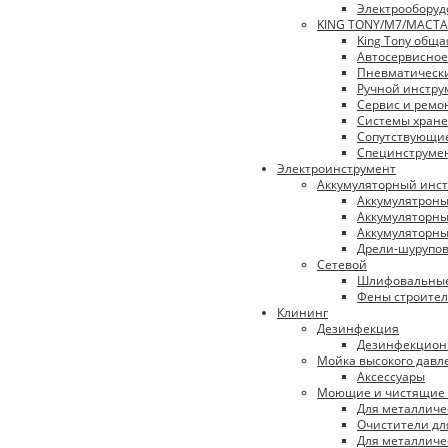
Электрооборуд
KING TONY/М7/МАСТА
King Tony обща
Автосервисное
Пневматическ
Ручной инстру
Сервис и ремо
Системы хран
Сопутствующи
Специнструме
Электроинструмент
Аккумуляторный инс
Аккумулятрон
Аккумуляторны
Аккумуляторны
Дрели-шурупо
Сетевой
Шлифовальны
Фены строите
Клининг
Дезинфекция
Дезинфекцион
Мойка высокого давл
Аксессуары
Моющие и чистящие 
Для металличе
Очистители дл
Для металличе