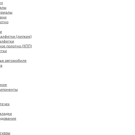
ен
алы
ериалы
кани
отно
ки
алфетки (липкие)
алфетки
ое полотно (ХПП)
етки
ья автомобиля
га
ание
омпоненты
течек
кладки
удование
ссуары