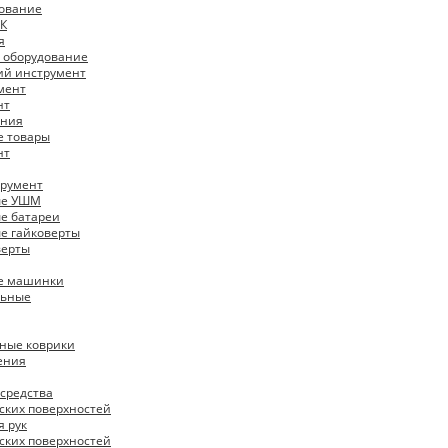
ование
К
я
 оборудование
ий инструмент
мент
нт
ения
е товары
нт
трумент
ые УШМ
е батареи
е гайковерты
верты
е машинки
льные
ные коврики
ения
средства
ских поверхностей
я рук
ских поверхностей