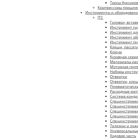
Тросы буксиро
Компрессоры поршне
Инструменты и оборудован
JTC
Головки, встав
Инструмент ги
Инструмент дл
Инструмент об
Инструмент п
Клещи, пассат
Ключи
Кузовная сери
Материалы ра
Моторная груп
Наборы инстр
Отвертки
Отвертки, кле
Пневматическ
Расходные ма
Система конд
Специнструме
Специнструмен
Специнструмен
Специнструмен
Специнструмен
Тележки и ло
Универсальны
Ходовая часть