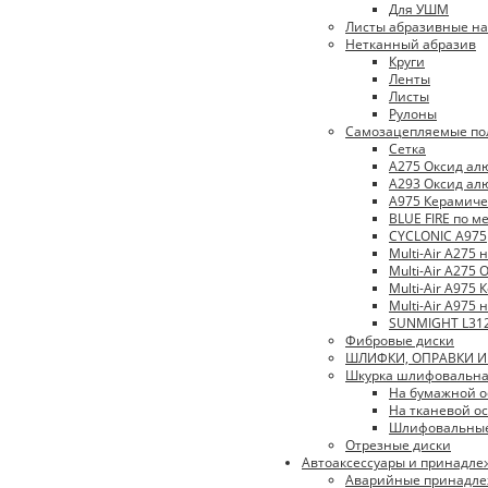
Для УШМ
Листы абразивные на
Нетканный абразив
Круги
Ленты
Листы
Рулоны
Самозацепляемые по
Сетка
A275 Оксид а
A293 Оксид а
A975 Керамиче
BLUE FIRE по м
CYCLONIC A975
Multi-Air A275
Multi-Air A275
Multi-Air A975
Multi-Air A975
SUNMIGHT L31
Фибровые диски
ШЛИФКИ, ОПРАВКИ 
Шкурка шлифовальн
На бумажной о
На тканевой ос
Шлифовальные
Отрезные диски
Автоаксессуары и принадле
Аварийные принадле