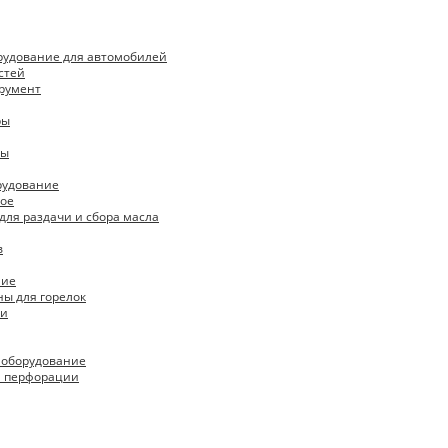
рудование для автомобилей
стей
румент
ры
пы
рудование
ое
для раздачи и сбора масла
в
ние
ны для горелок
ки
 оборудование
я перфорации