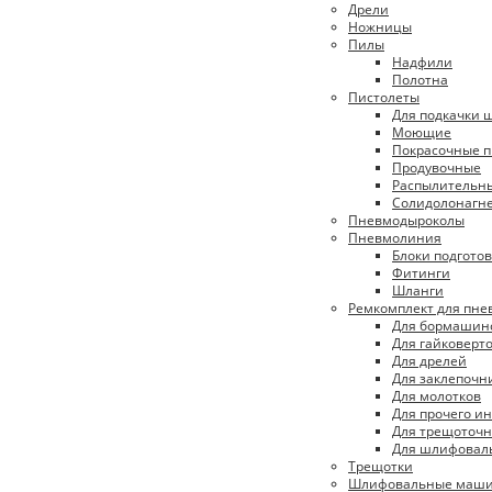
Дрели
Ножницы
Пилы
Надфили
Полотна
Пистолеты
Для подкачки 
Моющие
Покрасочные п
Продувочные
Распылительн
Солидолонагн
Пневмодыроколы
Пневмолиния
Блоки подготов
Фитинги
Шланги
Ремкомплект для пн
Для бормашин
Для гайковерт
Для дрелей
Для заклепочн
Для молотков
Для прочего и
Для трещоточн
Для шлифовал
Трещотки
Шлифовальные маш