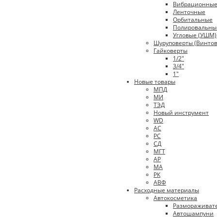
Вибрационны
Ленточные
Орбитальные
Полировальны
Угловые (УШМ)
Шуруповерты (Винтов
Гайковерты
1/2"
3/4"
1"
Новые товары
МПД
МИ
ТЭД
Новый инструмент
WD
АС
РС
СД
МГТ
АР
МА
РК
АВФ
Расходные материалы
Автокосметика
Размораживат
Автошампуни