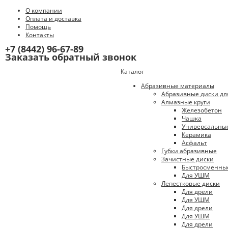
О компании
Оплата и доставка
Помощь
Контакты
+7 (8442) 96-67-89
Заказать обратный звонок
Каталог
Абразивные материалы
Абразивные диски дл
Алмазные круги
Железобетон
Чашка
Универсальны
Керамика
Асфальт
Губки абразивные
Зачистные диски
Быстросменны
Для УШМ
Лепестковые диски
Для дрели
Для УШМ
Для дрели
Для УШМ
Для дрели