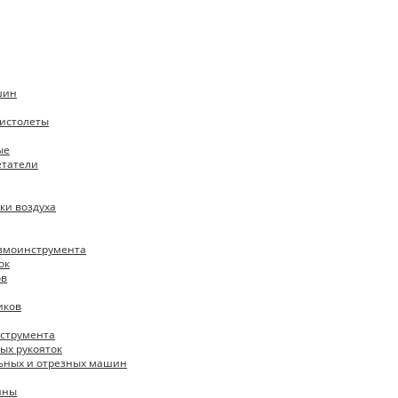
шин
истолеты
ые
етатели
ки воздуха
евмоинструмента
ок
ов
иков
нструмента
ых рукояток
ьных и отрезных машин
ины