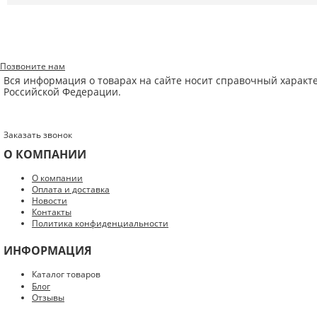
Позвоните нам
Вся информация о товарах на сайте носит справочный характ
Российской Федерации.
Заказать звонок
О КОМПАНИИ
Введите код с картинки:
*
О компании
Оплата и доставка
Новости
Контакты
Политика конфиденциальности
Я даю согласие на обработку моих персональных данных
ИНФОРМАЦИЯ
ОПУБЛИКОВАТЬ
Каталог товаров
Блог
Нажатием на кнопку «Опубликовать» я даю свое согласие на обработку
Отзывы
персональных данных в соответствии с
указанными условиями
.