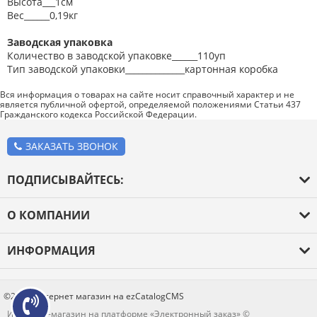
Высота___1см
Вес______0,19кг
Заводская упаковка
Количество в заводской упаковке______110уп
Тип заводской упаковки______________картонная коробка
Вся информация о товарах на сайте носит справочный характер и не
является публичной офертой, определяемой положениями Статьи 437
Гражданского кодекса Российской Федерации.
ЗАКАЗАТЬ ЗВОНОК
ПОДПИСЫВАЙТЕСЬ:
О КОМПАНИИ
О компании
ИНФОРМАЦИЯ
Оплата и доставка
Каталог товаров
Новости
Блог
©2026 Интернет магазин на ezCatalogCMS
Контакты
Интернет-магазин на платформе «Электронный заказ» ©
Отзывы