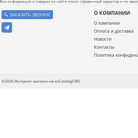
Вся информация о товарах на сайте носит справочный характер и не явл
О КОМПАНИИ
ЗАКАЗАТЬ ЗВОНОК
О компании
Оплата и доставка
Новости
Введите код с картинки:
Контакты
*
Политика конфиден
Я даю согласие на обработку моих персональных данных
©2026 Интернет магазин на ezCatalogCMS
ОПУБЛИКОВАТЬ
Нажатием на кнопку «Опубликовать» я даю свое согласие на обработку
персональных данных в соответствии с
указанными условиями
.