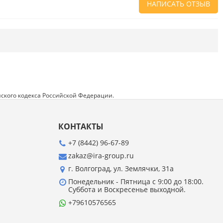
НАПИСАТЬ ОТЗЫВ
Напишите отзыв о товаре или магазине
,
чтобы будущие покупатели не ошиблись в
своем выборе.
Сервис
. Как с вами общались менеджеры?
Ответили на все вопросы и помогли выбрать
товар?
ского кодекса Российской Федерации.
Доставка
. Как был упакован товар?
Доставили ли его вам в оговоренный срок?
КОНТАКТЫ
Товар
. Качественный? Какие его плюсы и
минусы?
+7 (8442) 96-67-89
zakaz@ira-group.ru
Правила оформления отзывов
г. Волгоград, ул. Землячки, 31а
Понедельник - Пятница с 9:00 до 18:00.
Суббота и Воскресенье выходной.
+79610576565