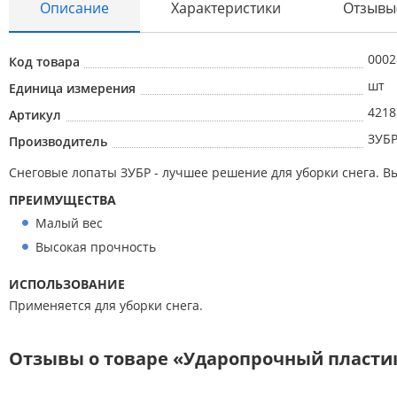
Описание
Характеристики
Отзывы
0002
Код товара
Абразивные материалы
шт
Единица измерения
Автоаксессуары и принадлежности
4218
Артикул
ЗУБ
Производитель
Инструменты и оборудование
Снеговые лопаты ЗУБР - лучшее решение для уборки снега. В
Электроинструмент
ПРЕИМУЩЕСТВА
Клининг
Малый вес
Оборудование
Высокая прочность
Пневмоинструмент
ИСПОЛЬЗОВАНИЕ
Новые товары
Применяется для уборки снега.
Расходные материалы
Отзывы о товаре «Ударопрочный пластик
Режущий инструмент
Ручной инструмент