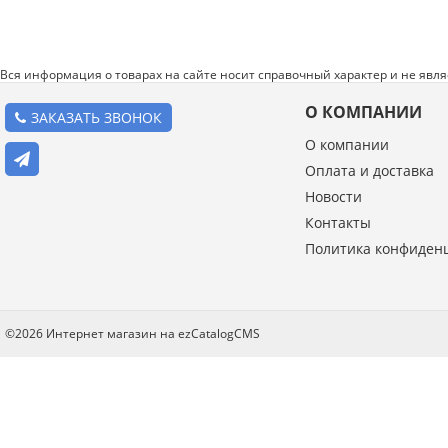
Вся информация о товарах на сайте носит справочный характер и не явл
О КОМПАНИИ
ЗАКАЗАТЬ ЗВОНОК
О компании
Оплата и доставка
Новости
Введите код с картинки:
Контакты
*
Политика конфиден
Я даю согласие на обработку моих персональных данных
©2026 Интернет магазин на ezCatalogCMS
ОПУБЛИКОВАТЬ
Нажатием на кнопку «Опубликовать» я даю свое согласие на обработку
персональных данных в соответствии с
указанными условиями
.