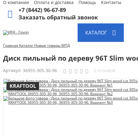
О компании
Оплата и доставка
Помощь
Контакты
+7 (8442) 96-67-89
Заказать обратный звонок
Абразивные материалы
КАТАЛОГ
Автоаксессуары и принадлежности
Инструменты и оборудование
Главная
Каталог
Новые товары
МПД
Электроинструмент
Диск пильный по дереву 96Т Slim woo
Клининг
Артикул:
36955-305-30-96
0 отзывов
Оборудование
KRAFTOOL
Пневмоинструмент
Новые товары
Расходные материалы
Режущий инструмент
Ручной инструмент