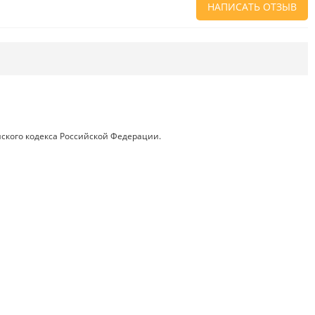
НАПИСАТЬ ОТЗЫВ
Напишите отзыв о товаре или магазине
,
чтобы будущие покупатели не ошиблись в
своем выборе.
Сервис
. Как с вами общались менеджеры?
Ответили на все вопросы и помогли выбрать
товар?
ского кодекса Российской Федерации.
Доставка
. Как был упакован товар?
Доставили ли его вам в оговоренный срок?
Товар
. Качественный? Какие его плюсы и
минусы?
Правила оформления отзывов