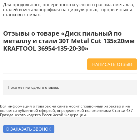
Для продольного, поперечного и углового распила металла,
сталей и металлопрофиля на циркулярных, торцовочных и
станковых пилах.
Отзывы о товаре «Диск пильный по
металлу и стали 30Т Metal Cut 135х20мм
KRAFTOOL 36954-135-20-30»
НАПИСАТЬ ОТЗЫВ
Напишите отзыв о товаре или магазине
, чтобы будущие покупатели
не ошиблись в своем выборе.
Пока нет ни одного отзыва.
Сервис
. Как с вами общались менеджеры? Ответили на все вопросы и
помогли выбрать товар?
Вся информация о товарах на сайте носит справочный характер и не
является публичной офертой, определяемой положениями Статьи 437
Доставка
. Как был упакован товар? Доставили ли его вам в
Гражданского кодекса Российской Федерации.
оговоренный срок?
Товар
. Качественный? Какие его плюсы и минусы?
ЗАКАЗАТЬ ЗВОНОК
Правила оформления отзывов