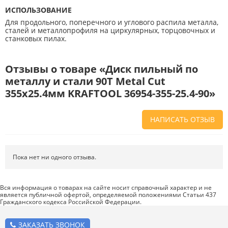
ИСПОЛЬЗОВАНИЕ
Для продольного, поперечного и углового распила металла,
сталей и металлопрофиля на циркулярных, торцовочных и
станковых пилах.
Отзывы о товаре «Диск пильный по
металлу и стали 90Т Metal Cut
355х25.4мм KRAFTOOL 36954-355-25.4-90»
НАПИСАТЬ ОТЗЫВ
Напишите отзыв о товаре или магазине
, чтобы будущие покупатели
не ошиблись в своем выборе.
Пока нет ни одного отзыва.
Сервис
. Как с вами общались менеджеры? Ответили на все вопросы и
помогли выбрать товар?
Вся информация о товарах на сайте носит справочный характер и не
является публичной офертой, определяемой положениями Статьи 437
Доставка
. Как был упакован товар? Доставили ли его вам в
Гражданского кодекса Российской Федерации.
оговоренный срок?
Товар
. Качественный? Какие его плюсы и минусы?
ЗАКАЗАТЬ ЗВОНОК