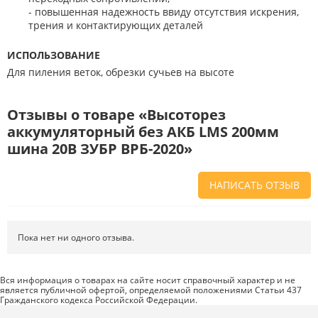
- повышенная надежность ввиду отсутствия искрения,
трения и контактирующих деталей
ИСПОЛЬЗОВАНИЕ
Для пиления веток, обрезки сучьев на высоте
Отзывы о товаре «Высоторез
аккумуляторный без АКБ LMS 200мм
шина 20В ЗУБР ВРБ-2020»
НАПИСАТЬ ОТЗЫВ
Напишите отзыв о товаре или магазине
, чтобы будущие покупатели
не ошиблись в своем выборе.
Пока нет ни одного отзыва.
Сервис
. Как с вами общались менеджеры? Ответили на все вопросы и
помогли выбрать товар?
Вся информация о товарах на сайте носит справочный характер и не
является публичной офертой, определяемой положениями Статьи 437
Доставка
. Как был упакован товар? Доставили ли его вам в
Гражданского кодекса Российской Федерации.
оговоренный срок?