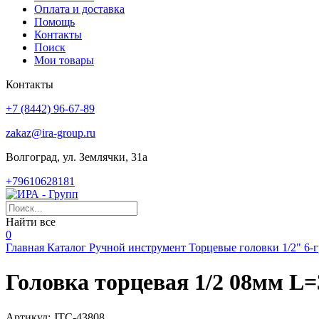
Оплата и доставка
Помощь
Контакты
Поиск
Мои товары
Контакты
+7 (8442) 96-67-89
zakaz@ira-group.ru
Волгоград, ул. Землячки, 31а
+79610628181
Найти все
0
Главная
Каталог
Ручной инструмент
Торцевые головки
1/2"
6-
Головка торцевая 1/2 08мм L
Артикул:
JTC-43808