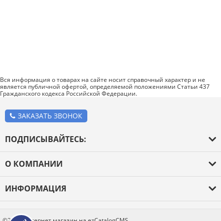
Вся информация о товарах на сайте носит справочный характер и не
является публичной офертой, определяемой положениями Статьи 437
Гражданского кодекса Российской Федерации.
ЗАКАЗАТЬ ЗВОНОК
ПОДПИСЫВАЙТЕСЬ:
О КОМПАНИИ
О компании
ИНФОРМАЦИЯ
Оплата и доставка
Каталог товаров
Новости
Блог
©2026 Интернет магазин на ezCatalogCMS