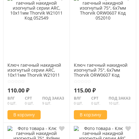
Ключ гаечный накидной
Ключ гаечный накидной
изогнутый серии ARC,
изогнутый 75°, 6x7мм
10х11мм Thorvik W21011
Thorvik ORW0607 Код
Код 052549
052010
110.00 ₽
115.00 ₽
ВЛГ
СРТ
ПОД ЗАКАЗ
ВЛГ
СРТ
ПОД ЗАКАЗ
0 ШТ.
0 ШТ.
9 ШТ.
0 ШТ.
0 ШТ.
10 ШТ.
В корзину
В корзину