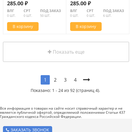
285.00 ₽
285.00 ₽
ВЛГ
СРТ
ПОД ЗАКАЗ
ВЛГ
СРТ
ПОД ЗАКАЗ
0 ШТ.
0 ШТ.
50 ШТ.
0 ШТ.
0 ШТ.
6 ШТ.
В корзину
В корзину
Показать еще
2
3
4
1
Показано: 1 - 24 из 92 (страниц 4).
Вся информация о товарах на сайте носит справочный характер и не
является публичной офертой, определяемой положениями Статьи 437
Гражданского кодекса Российской Федерации.
ЗАКАЗАТЬ ЗВОНОК