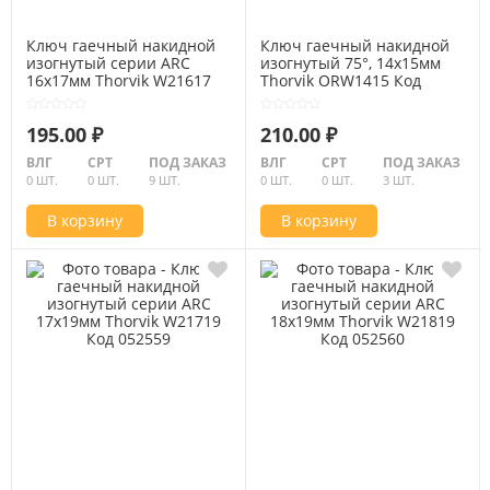
Ключ гаечный накидной
Ключ гаечный накидной
изогнутый серии ARC
изогнутый 75°, 14x15мм
16х17мм Thorvik W21617
Thorvik ORW1415 Код
Код 052558
052014
195.00 ₽
210.00 ₽
ВЛГ
СРТ
ПОД ЗАКАЗ
ВЛГ
СРТ
ПОД ЗАКАЗ
0 ШТ.
0 ШТ.
9 ШТ.
0 ШТ.
0 ШТ.
3 ШТ.
В корзину
В корзину