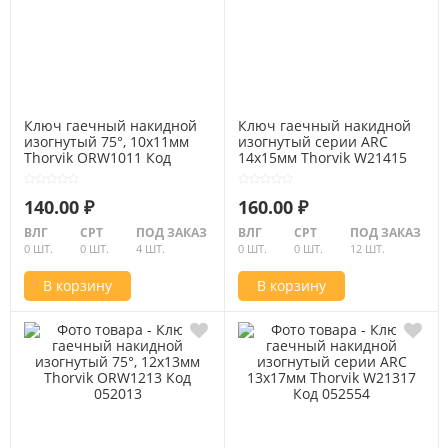
Ключ гаечный накидной
Ключ гаечный накидной
изогнутый 75°, 10x11мм
изогнутый серии ARC
Thorvik ORW1011 Код
14х15мм Thorvik W21415
052012
Код 052555
140.00 ₽
160.00 ₽
ВЛГ
СРТ
ПОД ЗАКАЗ
ВЛГ
СРТ
ПОД ЗАКАЗ
0 ШТ.
0 ШТ.
4 ШТ.
0 ШТ.
0 ШТ.
12 ШТ.
В корзину
В корзину