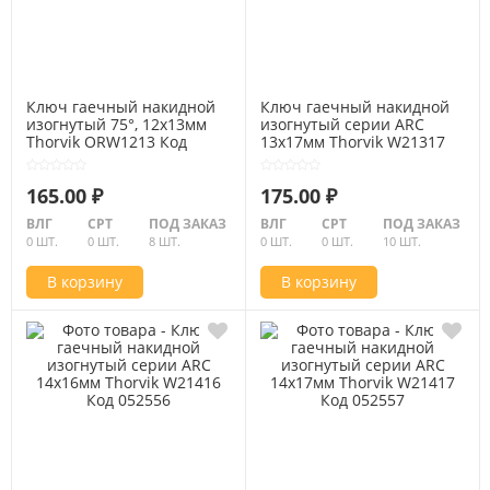
Ключ гаечный накидной
Ключ гаечный накидной
изогнутый 75°, 12x13мм
изогнутый серии ARC
Thorvik ORW1213 Код
13х17мм Thorvik W21317
052013
Код 052554
165.00 ₽
175.00 ₽
ВЛГ
СРТ
ПОД ЗАКАЗ
ВЛГ
СРТ
ПОД ЗАКАЗ
0 ШТ.
0 ШТ.
8 ШТ.
0 ШТ.
0 ШТ.
10 ШТ.
В корзину
В корзину