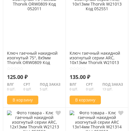
Ключ гаечный накидной
Ключ гаечный накидной
изогнутый 75°, 8x9мм
изогнутый серии ARC,
Thorvik ORW0809 Код
10х13мм Thorvik W21013
052011
Код 052551
125.00 ₽
135.00 ₽
ВЛГ
СРТ
ПОД ЗАКАЗ
ВЛГ
СРТ
ПОД ЗАКАЗ
0 ШТ.
0 ШТ.
5 ШТ.
0 ШТ.
0 ШТ.
13 ШТ.
В корзину
В корзину