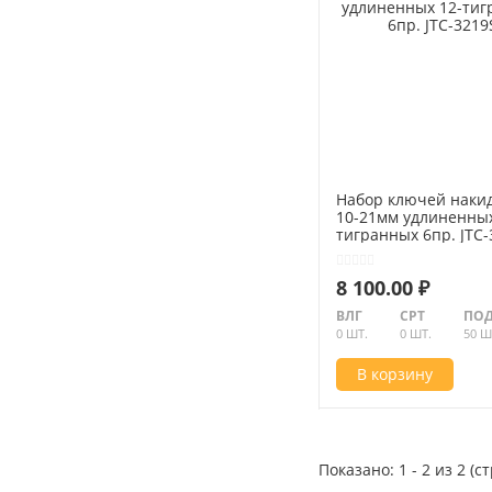
Набор ключей наки
10-21мм удлиненных
тигранных 6пр. JTC-
8 100.00 ₽
ВЛГ
СРТ
ПОД
0 ШТ.
0 ШТ.
50 Ш
В корзину
Показано: 1 - 2 из 2 (с