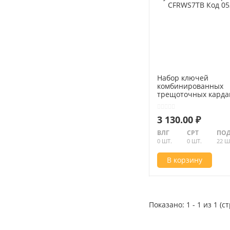
Набор ключей
комбинированных
трещоточных карда
сумке, 8-19мм, 7пр. 
CFRWS7TB Код 0534
3 130.00 ₽
ВЛГ
СРТ
ПОД
0 ШТ.
0 ШТ.
22 Ш
В корзину
Показано: 1 - 1 из 1 (с