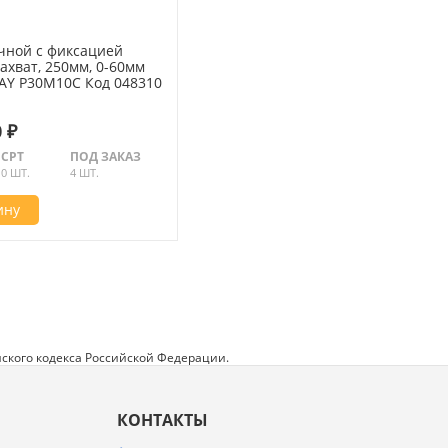
чной с фиксацией
ахват, 250мм, 0-60мм
Y P30M10C Код 048310
 ₽
СРТ
ПОД ЗАКАЗ
0 ШТ.
4 ШТ.
ину
ского кодекса Российской Федерации.
КОНТАКТЫ