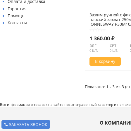
Оплата и доставка
Гарантия
Зажим ручной с фи
Помощь
плоский захват 250
Контакты
JONNESWAY P30M10A
1 360.00 ₽
ВЛГ
СРТ
Абразивные материалы
0 ШТ.
0 ШТ.
Автоаксессуары и принадлежности
В корзину
Инструменты и оборудование
Электроинструмент
Показано: 1 - 3 из 3 (с
Клининг
Оборудование
Вся информация о товарах на сайте носит справочный характер и не явл
Пневмоинструмент
О КОМПАНИ
Новые товары
ЗАКАЗАТЬ ЗВОНОК