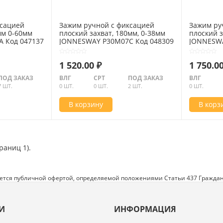
ксацией
Зажим ручной с фиксацией
Зажим ру
мм 0-60мм
плоский захват, 180мм, 0-38мм
плоский з
 Код 047137
JONNESWAY P30M07C Код 048309
JONNESWA
1 520.00 ₽
1 750.00
ПОД ЗАКАЗ
ВЛГ
СРТ
ПОД ЗАКАЗ
ВЛГ
7 ШТ.
0 ШТ.
0 ШТ.
2 ШТ.
0 ШТ.
В корзину
В корз
траниц 1).
яется публичной офертой, определяемой положениями Статьи 437 Граждан
И
ИНФОРМАЦИЯ