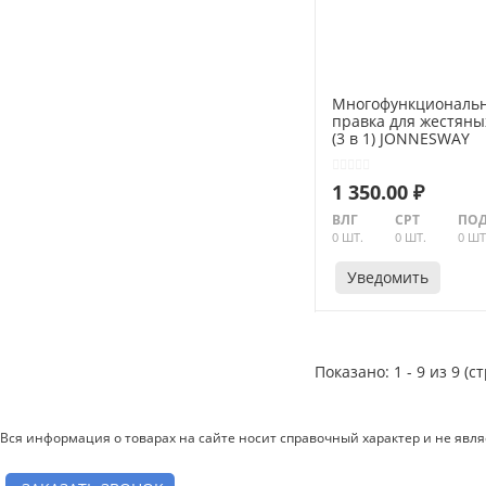
Многофункциональ
правка для жестяны
(3 в 1) JONNESWAY
AG010140 Код 04830
1 350.00 ₽
ВЛГ
СРТ
ПОД
0 ШТ.
0 ШТ.
0 ШТ
Уведомить
Показано: 1 - 9 из 9 (с
Вся информация о товарах на сайте носит справочный характер и не явл