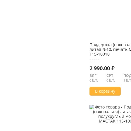
Поддержка (наковал
литая №10, печать
115-10010
2 990.00 ₽
ВЛГ
СРТ
ПОД
0 ШТ.
0 ШТ.
1 ШТ
В корзину