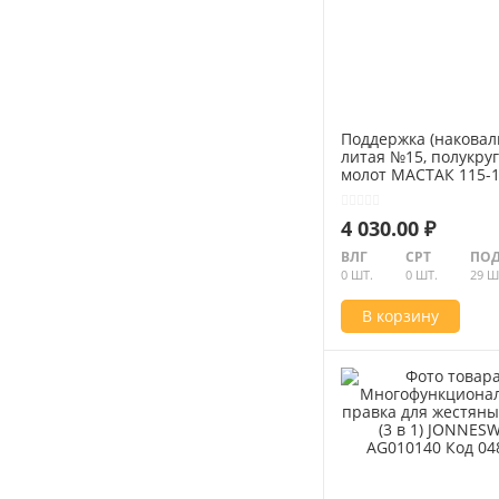
Поддержка (наковал
литая №15, полукру
молот МАСТАК 115-
4 030.00 ₽
ВЛГ
СРТ
ПОД
0 ШТ.
0 ШТ.
29 Ш
В корзину