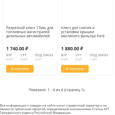
Разрезной ключ 17мм, для
Ключ для снятия и
топливных магистралей
установки крышки
дизельных автомобилей
масляного фильтра Ford
JONNESWAY AI020185 Код
303-1579 JONNESWAY
049569
AI050175 Код 049575
1 740.00 ₽
1 880.00 ₽
ВЛГ
СРТ
ПОД ЗАКАЗ
ВЛГ
СРТ
ПОД ЗАКАЗ
0 ШТ.
0 ШТ.
2 ШТ.
0 ШТ.
0 ШТ.
1 ШТ.
В корзину
В корзину
Показано: 1 - 4 из 4 (страниц 1).
Вся информация о товарах на сайте носит справочный характер и не
является публичной офертой, определяемой положениями Статьи 437
Гражданского кодекса Российской Федерации.