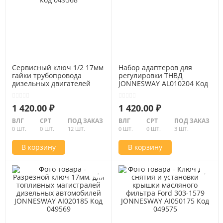
Сервисный ключ 1/2 17мм
Набор адаптеров для
гайки трубопровода
регулировки ТНВД
дизельных двигателей
JONNESWAY AL010204 Код
МВ. JONNESWAY AI020184
049609
Код 049568
1 420.00 ₽
1 420.00 ₽
ВЛГ
СРТ
ПОД ЗАКАЗ
ВЛГ
СРТ
ПОД ЗАКАЗ
0 ШТ.
0 ШТ.
12 ШТ.
0 ШТ.
0 ШТ.
3 ШТ.
В корзину
В корзину