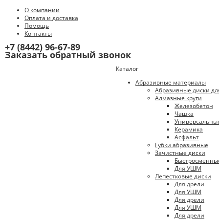
О компании
Оплата и доставка
Помощь
Контакты
+7 (8442) 96-67-89
Заказать обратный звонок
Каталог
Абразивные материалы
Абразивные диски дл
Алмазные круги
Железобетон
Чашка
Универсальны
Керамика
Асфальт
Губки абразивные
Зачистные диски
Быстросменны
Для УШМ
Лепестковые диски
Для дрели
Для УШМ
Для дрели
Для УШМ
Для дрели