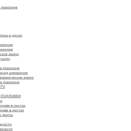
 поролоне
лосы и диски
люминия
люминия
ское зерно
еталлу
 на поролоне
 Оксид алюминия
 Керамическое зерно
 на поролоне
2TV
И ПОДЛОЖКИ
ая
снове в листах
нове в листах
 ленты
жности
жности