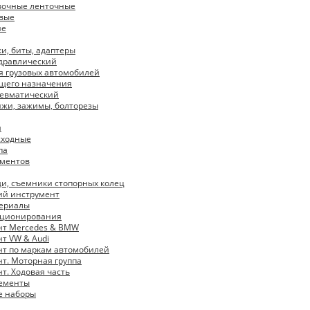
вочные ленточные
вые
ие
ки, биты, адаптеры
дравлический
я грузовых автомобилей
щего назначения
невматический
ижи, зажимы, болторезы
я
сходные
па
ументов
щи, съемники стопорных колец
ий инструмент
териалы
иционирования
нт Mercedes & BMW
т VW & Audi
т по маркам автомобилей
т. Моторная группа
т. Ходовая часть
жементы
е наборы