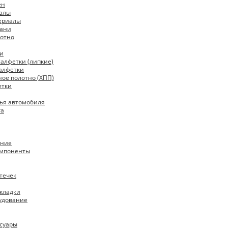
ен
алы
ериалы
кани
отно
ки
алфетки (липкие)
алфетки
ое полотно (ХПП)
етки
ья автомобиля
га
ание
омпоненты
течек
кладки
удование
ссуары