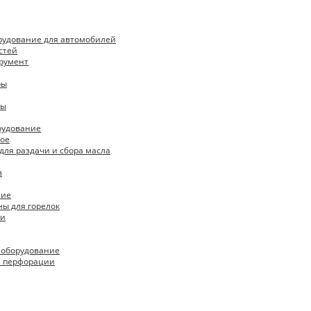
рудование для автомобилей
стей
румент
ры
пы
рудование
ое
для раздачи и сбора масла
в
ние
ны для горелок
ки
 оборудование
я перфорации