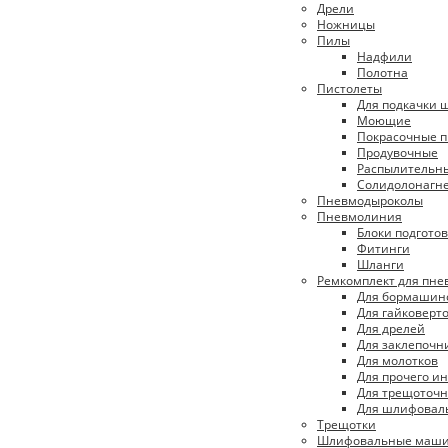
Дрели
Ножницы
Пилы
Надфили
Полотна
Пистолеты
Для подкачки 
Моющие
Покрасочные п
Продувочные
Распылительн
Солидолонагн
Пневмодыроколы
Пневмолиния
Блоки подготов
Фитинги
Шланги
Ремкомплект для пн
Для бормашин
Для гайковерт
Для дрелей
Для заклепочн
Для молотков
Для прочего и
Для трещоточн
Для шлифовал
Трещотки
Шлифовальные маш