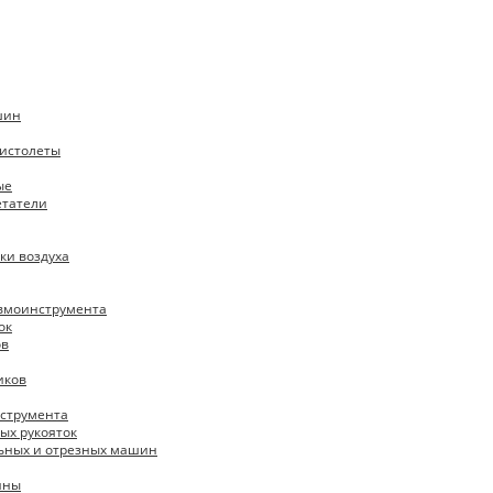
шин
истолеты
ые
етатели
ки воздуха
евмоинструмента
ок
ов
иков
нструмента
ых рукояток
ьных и отрезных машин
ины