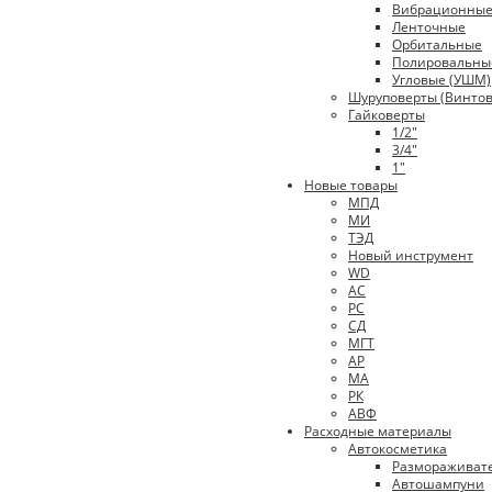
Вибрационны
Ленточные
Орбитальные
Полировальны
Угловые (УШМ)
Шуруповерты (Винтов
Гайковерты
1/2"
3/4"
1"
Новые товары
МПД
МИ
ТЭД
Новый инструмент
WD
АС
РС
СД
МГТ
АР
МА
РК
АВФ
Расходные материалы
Автокосметика
Размораживат
Автошампуни