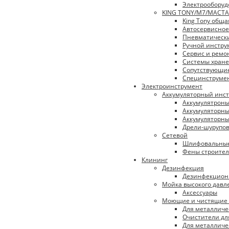
Электрооборуд
KING TONY/М7/МАСТА
King Tony обща
Автосервисное
Пневматическ
Ручной инстру
Сервис и ремо
Системы хран
Сопутствующи
Специнструме
Электроинструмент
Аккумуляторный инс
Аккумулятрон
Аккумуляторны
Аккумуляторны
Дрели-шурупо
Сетевой
Шлифовальны
Фены строите
Клининг
Дезинфекция
Дезинфекцион
Мойка высокого давл
Аксессуары
Моющие и чистящие 
Для металличе
Очистители дл
Для металличе