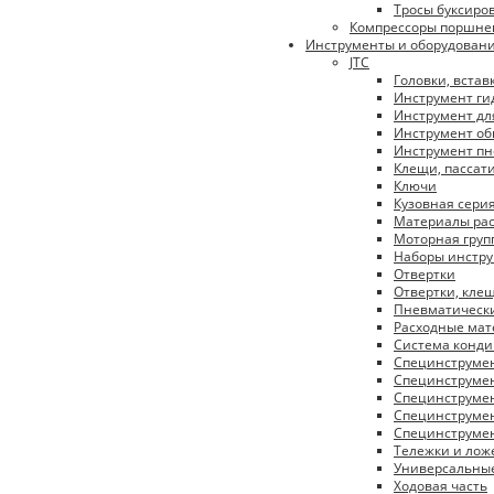
Тросы буксиро
Компрессоры поршне
Инструменты и оборудован
JTC
Головки, встав
Инструмент ги
Инструмент дл
Инструмент об
Инструмент п
Клещи, пассат
Ключи
Кузовная сери
Материалы ра
Моторная груп
Наборы инстр
Отвертки
Отвертки, кле
Пневматическ
Расходные ма
Система конд
Специнструме
Специнструмен
Специнструмен
Специнструмен
Специнструмен
Тележки и ло
Универсальны
Ходовая часть