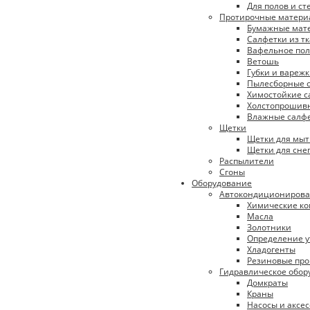
Для полов и ст
Протирочные матери
Бумажные мат
Салфетки из т
Вафельное пол
Ветошь
Губки и вареж
Пылесборные с
Химостойкие с
Холстопрошивн
Влажные салф
Щетки
Щетки для мыт
Щетки для сне
Распылители
Сгоны
Оборудование
Автокондициониров
Химические к
Масла
Золотники
Определение у
Хладогенты
Резиновые про
Гидравлическое обор
Домкраты
Краны
Насосы и аксе