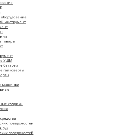
ование
К
я
 оборудование
ий инструмент
мент
нт
ения
е товары
нт
трумент
ые УШМ
е батареи
е гайковерты
верты
е машинки
льные
ные коврики
ения
средства
ских поверхностей
я рук
ских поверхностей