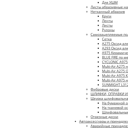
Для УШМ
Листы абразивные на
Нетканный абразив
Круги
Ленты
Листы
Рулоны
Самозацепляемые по
Сетка
A275 Оксид а
A293 Оксид а
A975 Керамиче
BLUE FIRE по м
CYCLONIC A975
Multi-Air A275
Multi-Air A275
Multi-Air A975
Multi-Air A975
SUNMIGHT L31
Фибровые диски
ШЛИФКИ, ОПРАВКИ 
Шкурка шлифовальн
На бумажной о
На тканевой ос
Шлифовальные
Отрезные диски
Автоаксессуары и принадле
Аварийные принадле