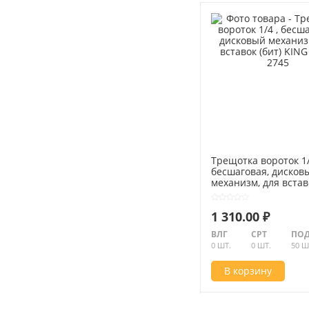
Трещотка вороток 1/
бесшаговая, дисков
механизм, для встав
KING TONY 2745
1 310.00 ₽
ВЛГ
СРТ
ПОД
0 ШТ.
0 ШТ.
50 Ш
В корзину