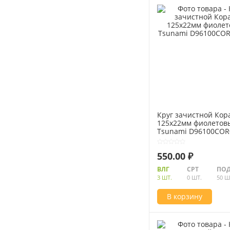
Круг зачистной Кор
125x22мм фиолетов
Tsunami D96100COR
550.00 ₽
ВЛГ
СРТ
ПОД
3 ШТ.
0 ШТ.
50 Ш
В корзину