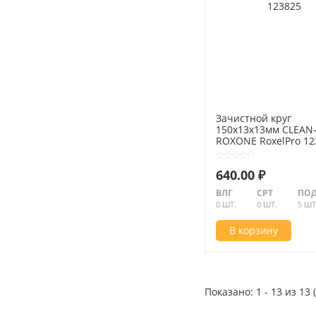
Зачистной круг
150х13х13мм CLEAN-
ROXONE RoxelPro 12
640.00 ₽
ВЛГ
СРТ
ПОД
0 ШТ.
0 ШТ.
5 ШТ
В корзину
Показано: 1 - 13 из 13 