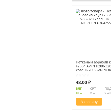
Нетканый абразив к
F2504 AVFN P280-32
красный 150мм NO
63642557497
48.00 ₽
ВЛГ
СРТ
ПОД
35 ШТ.
0 ШТ.
0 ШТ
В корзину