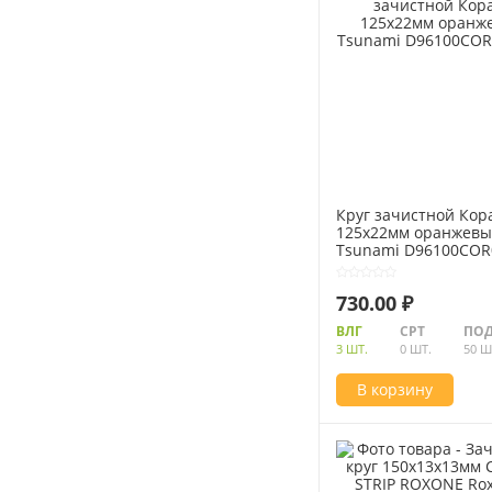
Круг зачистной Кор
125x22мм оранжев
Tsunami D96100CO
730.00 ₽
ВЛГ
СРТ
ПОД
3 ШТ.
0 ШТ.
50 Ш
В корзину