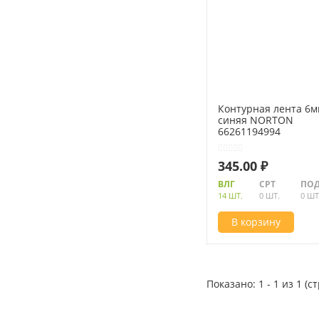
Контурная лента 6
синяя NORTON
66261194994
345.00 ₽
ВЛГ
СРТ
ПОД
14 ШТ.
0 ШТ.
0 ШТ
В корзину
Показано: 1 - 1 из 1 (с