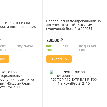
Поролоновый полировальник на
полировальник на
липучке плотный 150х25мм
50мм RoxelPro 227525
пурпурный RoxelPro 222055
₽
730.00 ₽
СРТ
ПОД ЗАКАЗ
ВЛГ
СРТ
ПОД ЗАКАЗ
0 ШТ.
0 ШТ.
2 ШТ.
0 ШТ.
0 ШТ.
ину
В корзину