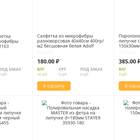
Салфетка из микрофибры
Поролоно
фетка
разноворсовая 40х40см 400гр/
липучке 
крофибры
м2 бесшовная белая Adolf
150х30мм
2163
Bucher 12.0888W
223262
180.00 ₽
385.00 
ПОД ЗАКАЗ
ВЛГ
СРТ
ПОД ЗАКАЗ
ВЛГ
0 ШТ.
16 ШТ.
0 ШТ.
0 ШТ.
3 ШТ.
В корзину
В корз