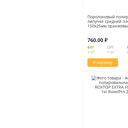
Инструменты и оборудование
Электроинструмент
Поролоновый полир
липучке средней пл
Клининг
150х25мм оранжевый
223055
Оборудование
760.00 ₽
Пневмоинструмент
ВЛГ
СРТ
3 ШТ.
0 ШТ.
Новые товары
В корзину
Расходные материалы
Режущий инструмент
Ручной инструмент
Системы хранения
Спецодежда и СИЗ
Хиты продаж