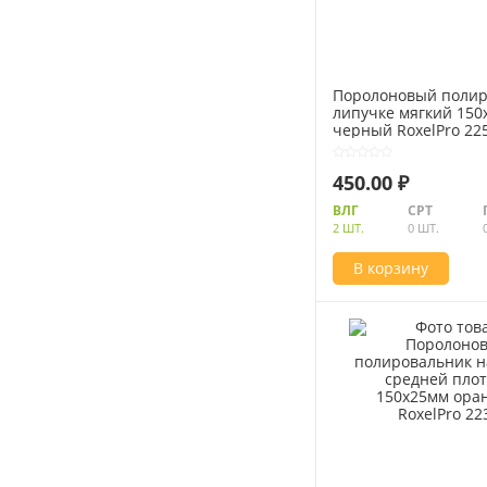
Поролоновый полир
липучке мягкий 150
черный RoxelPro 22
450.00 ₽
ВЛГ
СРТ
2 ШТ.
0 ШТ.
В корзину
Абразивные материалы
Автоаксессуары и принадлежности