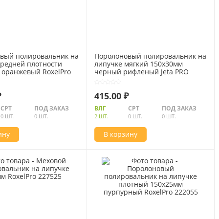
вый полировальник на
Поролоновый полировальник на
средней плотности
липучке мягкий 150х30мм
 оранжевый RoxelPro
черный рифленый Jeta PRO
5873313
₽
415.00 ₽
СРТ
ПОД ЗАКАЗ
ВЛГ
СРТ
ПОД ЗАКАЗ
0 ШТ.
0 ШТ.
2 ШТ.
0 ШТ.
0 ШТ.
ину
В корзину