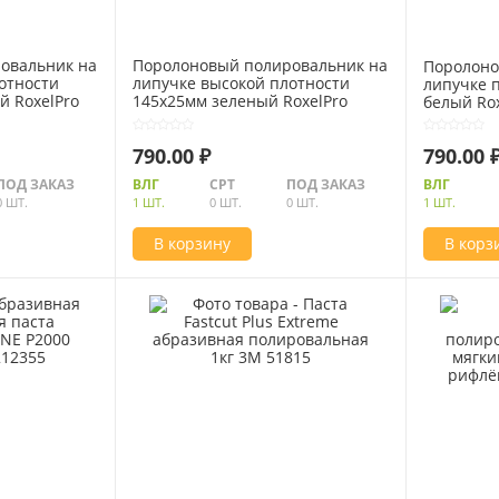
овальник на
Поролоновый полировальник на
Поролоно
отности
липучке высокой плотности
липучке 
 RoxelPro
145х25мм зеленый RoxelPro
белый Rox
220555
790.00 ₽
790.00 
ПОД ЗАКАЗ
ВЛГ
СРТ
ПОД ЗАКАЗ
ВЛГ
0 ШТ.
1 ШТ.
0 ШТ.
0 ШТ.
1 ШТ.
В корзину
В корз