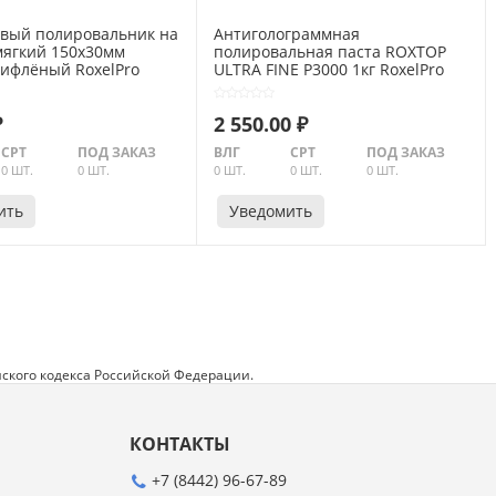
вый полировальник на
Антиголограммная
мягкий 150х30мм
полировальная паста ROXTOP
ифлёный RoxelPro
ULTRA FINE P3000 1кг RoxelPro
212665
₽
2 550.00 ₽
СРТ
ПОД ЗАКАЗ
ВЛГ
СРТ
ПОД ЗАКАЗ
0 ШТ.
0 ШТ.
0 ШТ.
0 ШТ.
0 ШТ.
ить
Уведомить
ского кодекса Российской Федерации.
КОНТАКТЫ
+7 (8442) 96-67-89