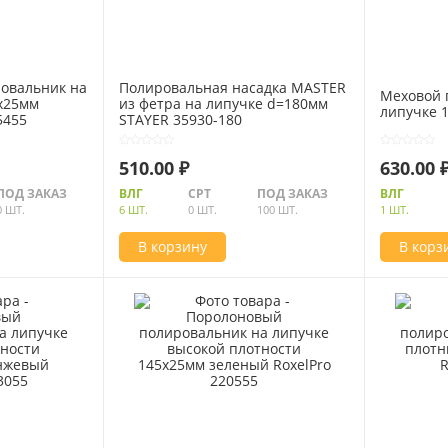
овальник на
Полировальная насадка MASTER
Меховой 
х25мм
из фетра на липучке d=180мм
липучке 1
5455
STAYER 35930-180
510.00 ₽
630.00 
ПОД ЗАКАЗ
ВЛГ
СРТ
ПОД ЗАКАЗ
ВЛГ
0 ШТ.
6 ШТ.
0 ШТ.
100 ШТ.
1 ШТ.
В корзину
В корз