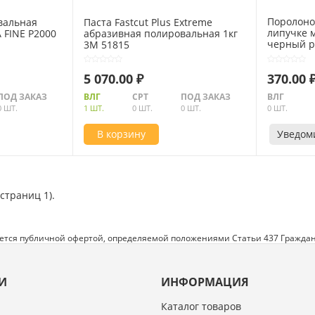
Поролоно
вальная
Паста Fastcut Plus Extreme
липучке 
 FINE P2000
абразивная полировальная 1кг
черный р
3M 51815
225362
5 070.00 ₽
370.00 
ПОД ЗАКАЗ
ВЛГ
СРТ
ПОД ЗАКАЗ
ВЛГ
0 ШТ.
1 ШТ.
0 ШТ.
0 ШТ.
0 ШТ.
В корзину
Уведом
(страниц 1).
яется публичной офертой, определяемой положениями Статьи 437 Граждан
И
ИНФОРМАЦИЯ
Каталог товаров