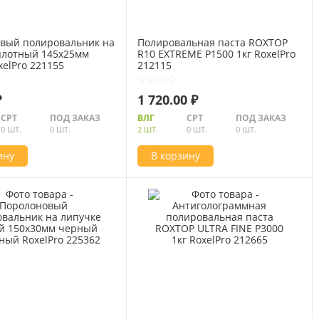
вый полировальник на
Полировальная паста ROXTOP
плотный 145х25мм
R10 EXTREME P1500 1кг RoxelPro
elPro 221155
212115
₽
1 720.00 ₽
СРТ
ПОД ЗАКАЗ
ВЛГ
СРТ
ПОД ЗАКАЗ
0 ШТ.
0 ШТ.
2 ШТ.
0 ШТ.
0 ШТ.
ину
В корзину