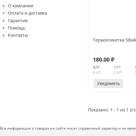
О компании
Оплата и доставка
Гарантия
Помощь
Контакты
Термоэтикетки 58х4
180.00 ₽
Абразивные материалы
ВЛГ
СРТ
0 ШТ.
0 ШТ.
Автоаксессуары и принадлежности
Уведомить
Инструменты и оборудование
Электроинструмент
Клининг
Показано: 1 - 1 из 1 (с
Оборудование
Пневмоинструмент
Вся информация о товарах на сайте носит справочный характер и не явл