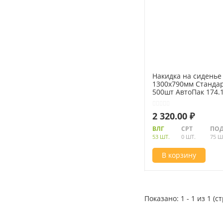
Накидка на сиденье
1300х790мм Станда
500шт АвтоПак 174.
2 320.00 ₽
ВЛГ
СРТ
ПОД
53 ШТ.
0 ШТ.
75 Ш
В корзину
Показано: 1 - 1 из 1 (с