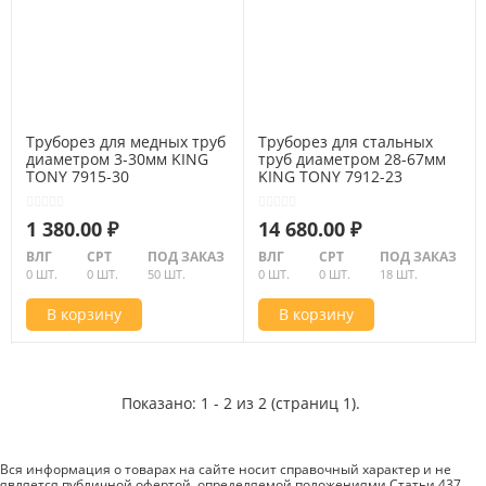
Труборез для медных труб
Труборез для стальных
диаметром 3-30мм KING
труб диаметром 28-67мм
TONY 7915-30
KING TONY 7912-23
1 380.00 ₽
14 680.00 ₽
ВЛГ
СРТ
ПОД ЗАКАЗ
ВЛГ
СРТ
ПОД ЗАКАЗ
0 ШТ.
0 ШТ.
50 ШТ.
0 ШТ.
0 ШТ.
18 ШТ.
В корзину
В корзину
Показано: 1 - 2 из 2 (страниц 1).
Вся информация о товарах на сайте носит справочный характер и не
является публичной офертой, определяемой положениями Статьи 437