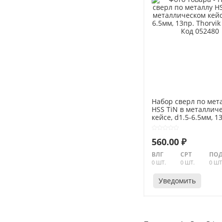
Набор сверл по мет
HSS TiN в металлич
кейсе, d1.5-6.5мм, 1
Thorvik TDBS13 Код 
560.00 ₽
ВЛГ
СРТ
ПОД
0 ШТ.
0 ШТ.
0 ШТ
Уведомить