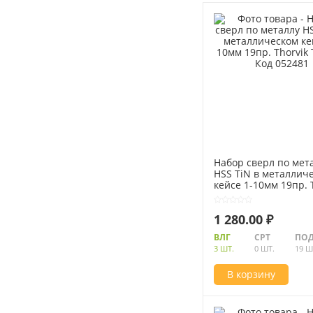
Набор сверл по мет
HSS TiN в металлич
кейсе 1-10мм 19пр. 
TDBS19 Код 052481
1 280.00 ₽
ВЛГ
СРТ
ПОД
3 ШТ.
0 ШТ.
19 Ш
В корзину