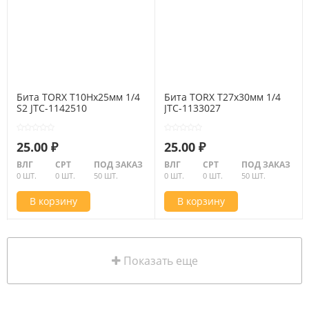
Бита TORX Т10Hх25мм 1/4
Бита TORX Т27х30мм 1/4
S2 JTC-1142510
JTC-1133027
25.00 ₽
25.00 ₽
ВЛГ
СРТ
ПОД ЗАКАЗ
ВЛГ
СРТ
ПОД ЗАКАЗ
0 ШТ.
0 ШТ.
50 ШТ.
0 ШТ.
0 ШТ.
50 ШТ.
В корзину
В корзину
Показать еще