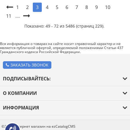
1
2
4
5
6
7
8
9
10
3
11
....
Показано: 49 - 72 из 5486 (страниц 229).
Вся информация о товарах на сайте носит справочный характер и не
является публичной офертой, определяемой положениями Статьи 437
Гражданского кодекса Российской Федерации.
ЗАКАЗАТЬ ЗВОНОК
ПОДПИСЫВАЙТЕСЬ:
О КОМПАНИИ
О компании
ИНФОРМАЦИЯ
Оплата и доставка
Каталог товаров
Новости
Блог
©2026 Интернет магазин на ezCatalogCMS