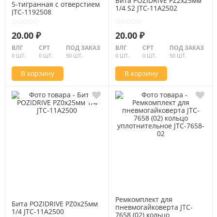
Бита POZIDRIVE PZ2х25мм
5-тигранная с отверстием
1/4 S2 JTC-11A2502
JTC-1192508
20.00 ₽
20.00 ₽
ВЛГ
СРТ
ПОД ЗАКАЗ
ВЛГ
СРТ
ПОД ЗАКАЗ
0 ШТ.
0 ШТ.
50 ШТ.
0 ШТ.
0 ШТ.
50 ШТ.
В корзину
В корзину
Ремкомплект для
Бита POZIDRIVE PZ0х25мм
пневмогайковерта JTC-
1/4 JTC-11A2500
7658 (02) кольцо